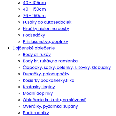
40 - 105cm
40 - 150cm
76 - 150cm
Fusáky do autosedačiek
Hračky nielen na cesty
Podsedáky
Príslušenstvo, doplnky
Dojčenské oblečenie
Body dl. rukáv
Body kr. rukáv,na ramienka
Čiapočky, šatky, čelenky, šiltovky, klobúčiky
Dupačky, polodupačky
Košieľky,podkošieľky,tilka
Kraťasky, legíny
Módní doplňky
Oblečenie ku krstu, na slávnosť
Overálky, pyžamka, župany
Podbradníky