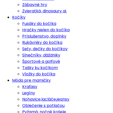
Zábavné hry
Zvieratká, dinosaury ai.
Kočíky
Fusáky do kočíka
Hračky nielen do kočíka
Príslušenstvo, doplnky
Rukávniky do kočíka
Sety, dečky do kočíkov
Slnečníky, dáždniky
Športové a golfové
Tašky ku kočíkom
Vložky do kočíka
Móda pre mamičky
Kraťasy
Legíny
Nohavice,lacláče,jeansy
Oblečenie s potlačou
Pyžamá, nočné košele