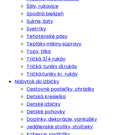
Šály, rukavice
Spodná bielizeň
Sukne, šaty
Svetríky
Tehotenské pásy
Tepláky,mikiny,súpravy
Topy, tilka
Tričká 3/4 rukáv
Tričká, tuniky dl.rukáv
Tričká,tuniky kr. rukáv
Nábytok do izbičky
Cestovné postieľky, ohrádky
Detská kresielka
Detské izbičky
Detské pohovky
Doplnky, dekorácie, vankúšiky
Jedálenské stolíky, stolčeky
Koberce, podložky