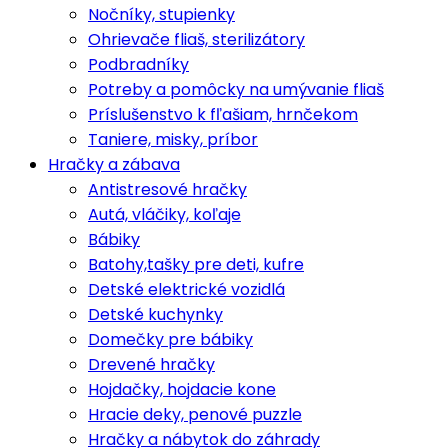
Nočníky, stupienky
Ohrievače fliaš, sterilizátory
Podbradníky
Potreby a pomôcky na umývanie fliaš
Príslušenstvo k fľašiam, hrnčekom
Taniere, misky, príbor
Hračky a zábava
Antistresové hračky
Autá, vláčiky, koľaje
Bábiky
Batohy,tašky pre deti, kufre
Detské elektrické vozidlá
Detské kuchynky
Domečky pre bábiky
Drevené hračky
Hojdačky, hojdacie kone
Hracie deky, penové puzzle
Hračky a nábytok do záhrady