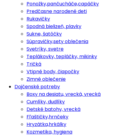
Ponožky,pančucháče,capáčky
Predčasne narodené deti
Rukavičky
Spodná bielizeň, plavky
Sukne, šatôčky
Súpravičky,sety oblečenia
Svetríky, svetre
Teplákovky, tepláčky, mikinky
Tričká
Vtipné body, čiapočky
Zimné oblečenie
Dojčenské potreby
Boxy na desiatu, vrecká, vrecká
Cumlíky, dudlíky
Detské batohy, vrecká
Fľaštičky,hrnčeky
Hryzátka,hrkálky
Kozmetika, hygiena