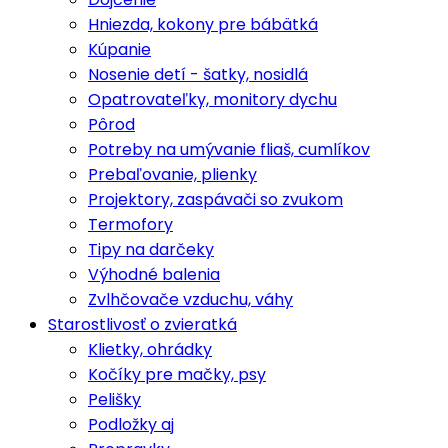
Hniezda, kokony pre bábätká
Kúpanie
Nosenie detí - šatky, nosidlá
Opatrovateľky, monitory dychu
Pôrod
Potreby na umývanie fliaš, cumlíkov
Prebaľovanie, plienky
Projektory, zaspávači so zvukom
Termofory
Tipy na darčeky
Výhodné balenia
Zvlhčovače vzduchu, váhy
Starostlivosť o zvieratká
Klietky, ohrádky
Kočíky pre mačky, psy
Pelišky
Podložky aj