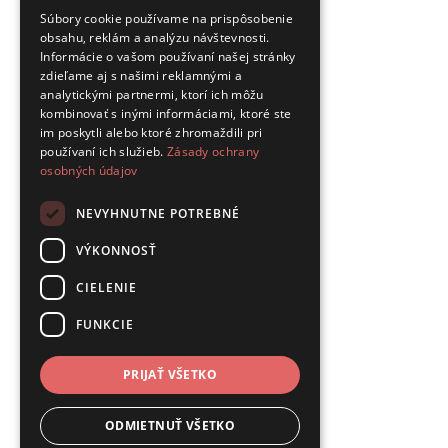
Súbory cookie používame na prispôsobenie
obsahu, reklám a analýzu návštevnosti.
Informácie o vašom používaní našej stránky
zdieľame aj s našimi reklamnými a
analytickými partnermi, ktorí ich môžu
kombinovať s inými informáciami, ktoré ste
im poskytli alebo ktoré zhromaždili pri
používaní ich služieb.
Zásady ochrany
osobných údajov
NEVYHNUTNE POTREBNÉ
VÝKONNOSŤ
CIELENIE
FUNKCIE
PRIJAŤ VŠETKO
ODMIETNUŤ VŠETKO