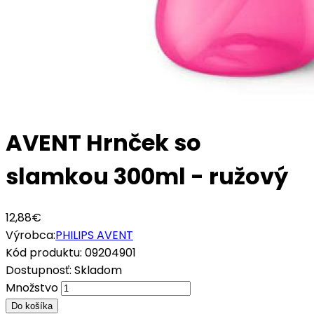
AVENT Hrnček so
slamkou 300ml - ružový
12,88€
Výrobca:
PHILIPS AVENT
Kód produktu:
09204901
Dostupnosť:
Skladom
Množstvo