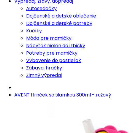
Výpredaj, zľavy, dopredaj
Autosedačky
Dojčenské a detské oblečenie
Dojčenské a detské potreby
Kočíky
Móda pre mamičky
Nábytok nielen do izbičky
Potreby pre mamičky
Vybavenie do postieľok
Zábava, hračky
Zimný výpredaj
AVENT Hrnček so slamkou 300ml - ružový