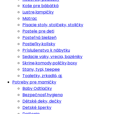
Koše pre bábätká
Lustre,lampičky
Matrac
Písacie stoly, stolčeky, stoličky
Postele pre deti
Posteľná bielizeň
Postieľky,kolísky
Príslušenstvo k nábytku
Sedacie vaky, vrecia, bazéniky
Skrine,komody,poličky,boxy
Stany, typi, teepee
Toaletky, zrkadlá, aj.
Potreby pre mamičky
Baby Odtlačky
Bezpečnosť,hygiena
Dětské deky, dečky
Detské šperky
Dojčenie