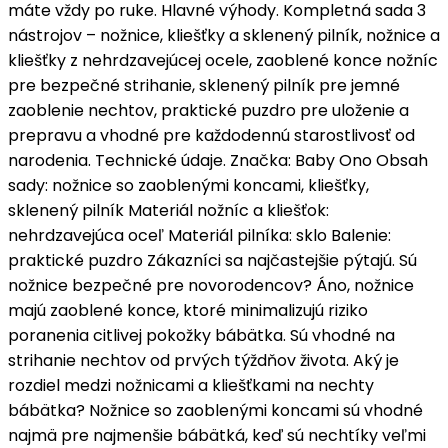
máte vždy po ruke. Hlavné výhody. Kompletná sada 3
nástrojov – nožnice, kliešťky a sklenený pilník, nožnice a
kliešťky z nehrdzavejúcej ocele, zaoblené konce nožníc
pre bezpečné strihanie, sklenený pilník pre jemné
zaoblenie nechtov, praktické puzdro pre uloženie a
prepravu a vhodné pre každodennú starostlivosť od
narodenia. Technické údaje. Značka: Baby Ono Obsah
sady: nožnice so zaoblenými koncami, kliešťky,
sklenený pilník Materiál nožníc a kliešťok:
nehrdzavejúca oceľ Materiál pilníka: sklo Balenie:
praktické puzdro Zákazníci sa najčastejšie pýtajú. Sú
nožnice bezpečné pre novorodencov? Áno, nožnice
majú zaoblené konce, ktoré minimalizujú riziko
poranenia citlivej pokožky bábätka. Sú vhodné na
strihanie nechtov od prvých týždňov života. Aký je
rozdiel medzi nožnicami a kliešťkami na nechty
bábätka? Nožnice so zaoblenými koncami sú vhodné
najmä pre najmenšie bábätká, keď sú nechtíky veľmi