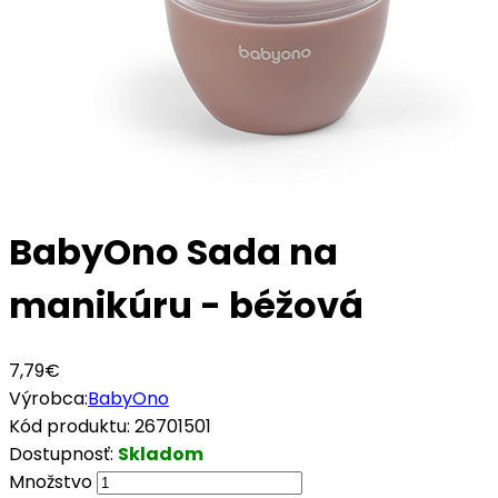
BabyOno Sada na
manikúru - béžová
7,79€
Výrobca:
BabyOno
Kód produktu:
26701501
Dostupnosť:
Skladom
Množstvo