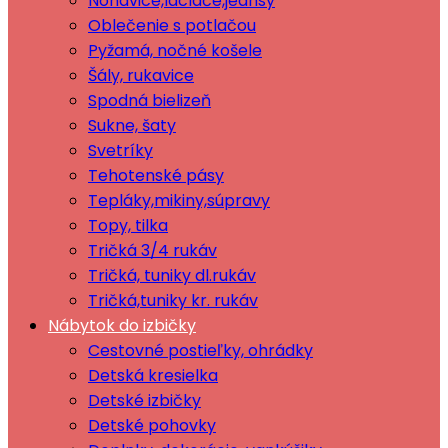
Nohavice,lacláče,jeansy
Oblečenie s potlačou
Pyžamá, nočné košele
Šály, rukavice
Spodná bielizeň
Sukne, šaty
Svetríky
Tehotenské pásy
Tepláky,mikiny,súpravy
Topy, tilka
Tričká 3/4 rukáv
Tričká, tuniky dl.rukáv
Tričká,tuniky kr. rukáv
Nábytok do izbičky
Cestovné postieľky, ohrádky
Detská kresielka
Detské izbičky
Detské pohovky