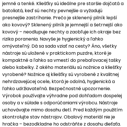
jemné a tenké. Kliešťky sú ideálne pre staršie dojčatá a
batoliatá, keď sú nechty pevnejšie a vyžadujú
presnejšie zastríhanie. Prečo je sklenený pilník lepší
ako kovový? Sklenený pilník je jemnejší a šetrnejší ako
kovový – neodlupuje nechty a zaobľuje ich okraje bez
rizika poranenia. Navyše je hygienický a ľahko
omývateľný. Dá sa sada vziať na cesty? Áno, všetky
nástroje sú uložené v praktickom puzdre, ktoré je
kompaktné a ľahko sa vmestí do prebaľovacej tašky
alebo kabelky. Z akého materiálu sú nožnice a kliešťky
vyrobené? Nožnice aj kliešťky sú vyrobené z kvalitnej
nehrdzavejúcej ocele, ktorá je odolná, hygienická a
ľahko udržiavateľná. Bezpečnostné upozornenie.
Výrobok používajte výhradne pod dohľadom dospelej
osoby a v súlade s odporúčaniami výrobcu. Nástroje
uchovávajte mimo dosahu detí. Pred každým použitím
skontrolujte stav nástrojov. Obalový materiál nie je
hračka – bezodkladne ho odstráňte z dosahu dieťaťa.