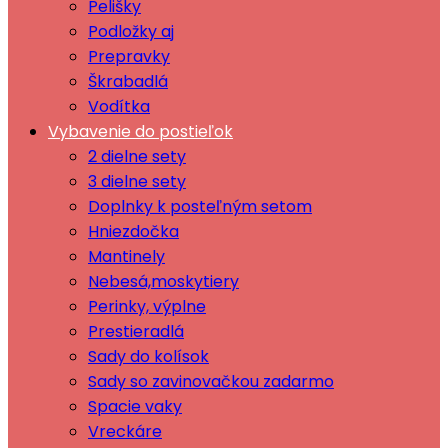
Pelišky
Podložky aj
Prepravky
Škrabadlá
Vodítka
Vybavenie do postieľok
2 dielne sety
3 dielne sety
Doplnky k posteľným setom
Hniezdočka
Mantinely
Nebesá,moskytiery
Perinky, výplne
Prestieradlá
Sady do kolísok
Sady so zavinovačkou zadarmo
Spacie vaky
Vreckáre