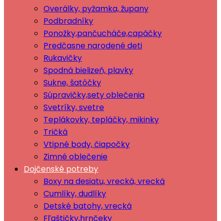
Overálky, pyžamka, župany
Podbradníky
Ponožky,pančucháče,capáčky
Predčasne narodené deti
Rukavičky
Spodná bielizeň, plavky
Sukne, šatôčky
Súpravičky,sety oblečenia
Svetríky, svetre
Teplákovky, tepláčky, mikinky
Tričká
Vtipné body, čiapočky
Zimné oblečenie
Dojčenské potreby
Boxy na desiatu, vrecká, vrecká
Cumlíky, dudlíky
Detské batohy, vrecká
Fľaštičky,hrnčeky