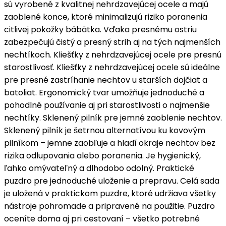
sú vyrobené z kvalitnej nehrdzavejúcej ocele a majú
zaoblené konce, ktoré minimalizujú riziko poranenia
citlivej pokožky bábätka. Vďaka presnému ostriu
zabezpečujú čistý a presný strih aj na tých najmenších
nechtíkoch. Kliešťky z nehrdzavejúcej ocele pre presnú
starostlivosť. Kliešťky z nehrdzavejúcej ocele sú ideálne
pre presné zastríhanie nechtov u starších dojčiat a
batoliat. Ergonomický tvar umožňuje jednoduché a
pohodlné používanie aj pri starostlivosti o najmenšie
nechtíky. Sklenený pilník pre jemné zaoblenie nechtov.
Sklenený pilník je šetrnou alternatívou ku kovovým
pilníkom – jemne zaobľuje a hladí okraje nechtov bez
rizika odlupovania alebo poranenia. Je hygienický,
ľahko omývateľný a dlhodobo odolný. Praktické
puzdro pre jednoduché uloženie a prepravu. Celá sada
je uložená v praktickom puzdre, ktoré udržiava všetky
nástroje pohromade a pripravené na použitie. Puzdro
oceníte doma aj pri cestovaní – všetko potrebné