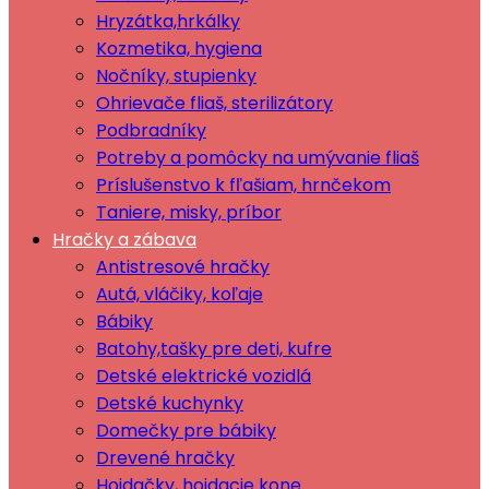
Hryzátka,hrkálky
Kozmetika, hygiena
Nočníky, stupienky
Ohrievače fliaš, sterilizátory
Podbradníky
Potreby a pomôcky na umývanie fliaš
Príslušenstvo k fľašiam, hrnčekom
Taniere, misky, príbor
Hračky a zábava
Antistresové hračky
Autá, vláčiky, koľaje
Bábiky
Batohy,tašky pre deti, kufre
Detské elektrické vozidlá
Detské kuchynky
Domečky pre bábiky
Drevené hračky
Hojdačky, hojdacie kone