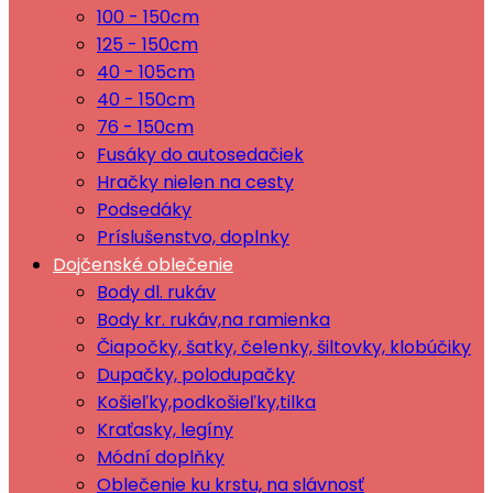
100 - 150cm
125 - 150cm
40 - 105cm
40 - 150cm
76 - 150cm
Fusáky do autosedačiek
Hračky nielen na cesty
Podsedáky
Príslušenstvo, doplnky
Dojčenské oblečenie
Body dl. rukáv
Body kr. rukáv,na ramienka
Čiapočky, šatky, čelenky, šiltovky, klobúčiky
Dupačky, polodupačky
Košieľky,podkošieľky,tilka
Kraťasky, legíny
Módní doplňky
Oblečenie ku krstu, na slávnosť