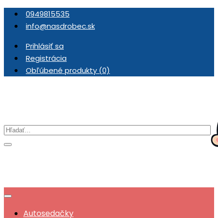
0949815535
info@nasdrobec.sk
Prihlásiť sa
Registrácia
Obľúbené produkty (0)
Autosedačky