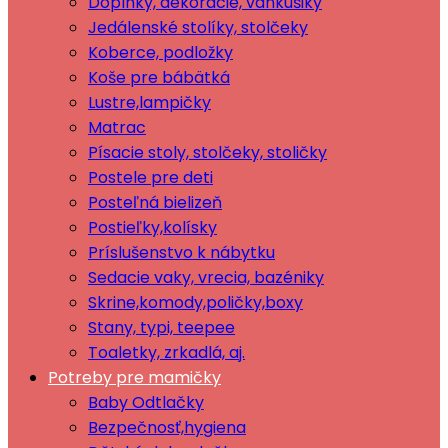
Doplnky, dekorácie, vankúšiky
Jedálenské stolíky, stolčeky
Koberce, podložky
Koše pre bábätká
Lustre,lampičky
Matrac
Písacie stoly, stolčeky, stoličky
Postele pre deti
Posteľná bielizeň
Postieľky,kolísky
Príslušenstvo k nábytku
Sedacie vaky, vrecia, bazéniky
Skrine,komody,poličky,boxy
Stany, typi, teepee
Toaletky, zrkadlá, aj.
Potreby pre mamičky
Baby Odtlačky
Bezpečnosť,hygiena