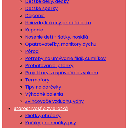
Dětské deky, dečky
Detské šperky
Dojčenie
Hniezda, kokony pre bábätká
Kúpanie
Nosenie detí - šatky, nosidlá
Opatrovateľky, monitory dychu
Pôrod
Potreby na umývanie fliaš, cumlíkov
Prebaľovanie, plienky
Projektory, zaspávači so zvukom
Termofory
Tipy na darčeky
Výhodné balenia
Zvlhčovače vzduchu, váhy
Starostlivosť o zvieratká
Klietky, ohrádky
Kočíky pre mačky, psy