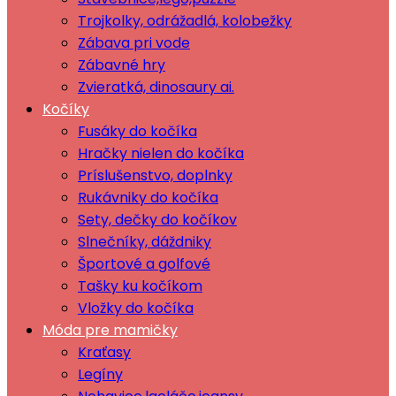
Trojkolky, odrážadlá, kolobežky
Zábava pri vode
Zábavné hry
Zvieratká, dinosaury ai.
Kočíky
Fusáky do kočíka
Hračky nielen do kočíka
Príslušenstvo, doplnky
Rukávniky do kočíka
Sety, dečky do kočíkov
Slnečníky, dáždniky
Športové a golfové
Tašky ku kočíkom
Vložky do kočíka
Móda pre mamičky
Kraťasy
Legíny