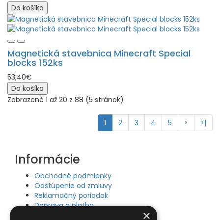
Do košíka
Magnetická stavebnica Minecraft Special
blocks 152ks
53,40€
Do košíka
Zobrazené 1 až 20 z 88 (5 stránok)
1
2
3
4
5
>
>|
Informácie
Obchodné podmienky
Odstúpenie od zmluvy
Reklamačný poriadok
Doprava a platba
×
Ochrana osobných údajov