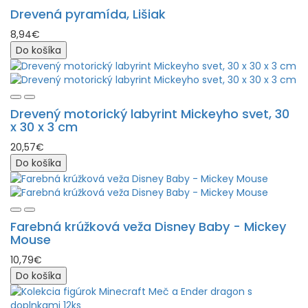
Drevená pyramída, Lišiak
8,94€
Do košíka
Drevený motorický labyrint Mickeyho svet, 30
x 30 x 3 cm
20,57€
Do košíka
Farebná krúžková veža Disney Baby - Mickey
Mouse
10,79€
Do košíka