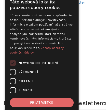
Táto webová lokalita
Ochrana osobných údajov - newsletter
používa súbory cookie.
Môj účet
Súbory cookie používame na prispôsobenie
obsahu, reklám a analýzu návštevnosti.
Môj účet
Informácie o vašom používaní našej stránky
História objednávok
zdieľame aj s našimi reklamnými a
Obľúbené produkty
analytickými partnermi, ktorí ich môžu
Novinky
kombinovať s inými informáciami, ktoré ste
im poskytli alebo ktoré zhromaždili pri
používaní ich služieb.
Zásady ochrany
Zákaznícky servis
osobných údajov
Kontaktujte nás
NEVYHNUTNE POTREBNÉ
Mapa stránok
Výrobcovia
VÝKONNOSŤ
Akciový tovar
CIELENIE
Sociálne siete
FUNKCIE
Prihláste sa na odber
Newslettera
PRIJAŤ VŠETKO