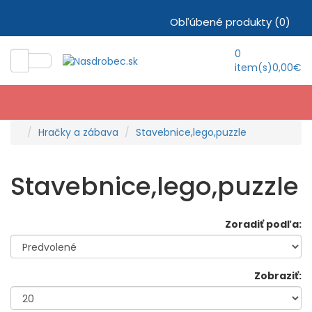
Obľúbené produkty (0)
0
item(s)
0,00€
Hračky a zábava
Stavebnice,lego,puzzle
Stavebnice,lego,puzzle
Zoradiť podľa:
Zobraziť: