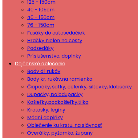
125 - 150cm
40 - 105cm
40 - 150cm
76 - 150cm
Fusáky do autosedačiek
Hračky nielen na cesty
Podsedáky
Príslušenstvo, doplnky
Dojčenské oblečenie
Body dl. rukáv
Body kr. rukáv,na ramienka
Čiapočky, šatky, čelenky, šiltovky, klobúčiky
Dupačky, polodupačky
Košieľky,podkošieľky,tilka
Kraťasky, legíny
Módní doplňky
Oblečenie ku krstu, na slávnosť
Overálky, pyžamka, župany