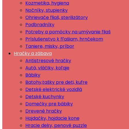
Kozmetika, hygiena
Nočníky, stupienky
Ohrievače fliaš, sterilizátory
Podbradníky
Potreby a pomôcky na umývanie fliaš
Príslušenstvo k fľašiam, hrnčekom
Taniere, misky, príbor
Hračky a zábava
Antistresové hračky
Autá, vláčiky, koľaje
Bábiky
Batohy,tašky pre deti, kufre
Detské elektrické vozidlá
Detské kuchynky
Domečky pre bábiky
Drevené hračky
Hojdačky, hojdacie kone
Hracie deky, penové puzzle