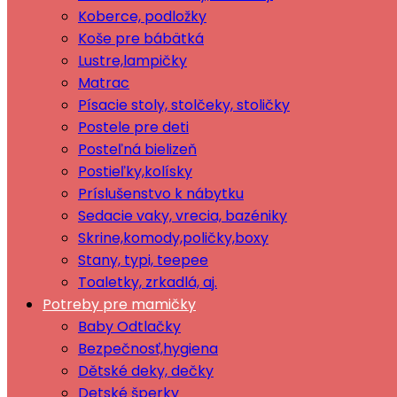
Koberce, podložky
Koše pre bábätká
Lustre,lampičky
Matrac
Písacie stoly, stolčeky, stoličky
Postele pre deti
Posteľná bielizeň
Postieľky,kolísky
Príslušenstvo k nábytku
Sedacie vaky, vrecia, bazéniky
Skrine,komody,poličky,boxy
Stany, typi, teepee
Toaletky, zrkadlá, aj.
Potreby pre mamičky
Baby Odtlačky
Bezpečnosť,hygiena
Dětské deky, dečky
Detské šperky