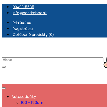
0949815535
info@nasdrobec.sk
Prihlásiť sa
Registrácia
Obľúbené produkty (0)
Autosedačky
100 - 150cm