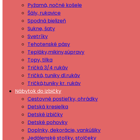
Pyžamá, nočné košele
Šály, rukavice
Spodná bielizeň
Sukne, šaty
Svetríky
Tehotenské pásy
Tepláky,mikiny,súpravy
Topy, tilka
Tričká 3/4 rukáv
Tričká, tuniky dl.rukáv
Tričká,tuniky kr. rukáv
Nábytok do izbičky
Cestovné postieľky, ohrádky
Detská kresielka
Detské izbičky
Detské pohovky
Doplnky, dekorácie, vankúšiky
Jedálenské stolíky, stolčeky