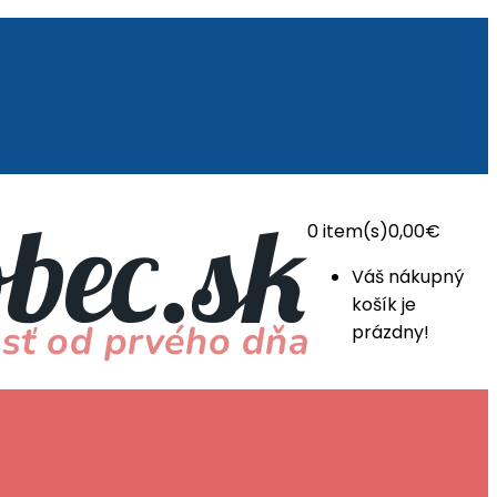
0
item(s)
0,00€
Váš nákupný
košík je
prázdny!