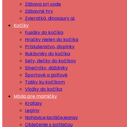
Zábava pri vode
Zábavné hry
Zvieratká, dinosaury ai.
Kočíky
Fusáky do kočíka
Hračky nielen do kočíka
Príslušenstvo, doplnky
Rukávniky do kočíka
Sety, dečky do kočíkov
Slnečníky, dáždniky
Športové a golfové
Tašky ku kočíkom
Vložky do kočíka
Móda pre mamičky
Kraťasy
Legíny
Nohavice,lacláče,jeansy
Oblečenie s potlačou