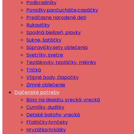
Podbradníky
Ponožky,pančucháče,capáčky
Predčasne narodené deti
Rukavičky
Spodná bielizeň, plavky
Sukne, šatôčky
Súpravičky,sety oblečenia
Svetríky, svetre
Teplákovky, tepláčky, mikinky
Tričká
Vtipné body, čiapočky
Zimné oblečenie
Dojčenské potreby
Boxy na desiatu, vrecká, vrecká
Cumlíky, dudlíky
Detské batohy, vrecká
Fľaštičky,hrnčeky
Hryzátka,hrkálky