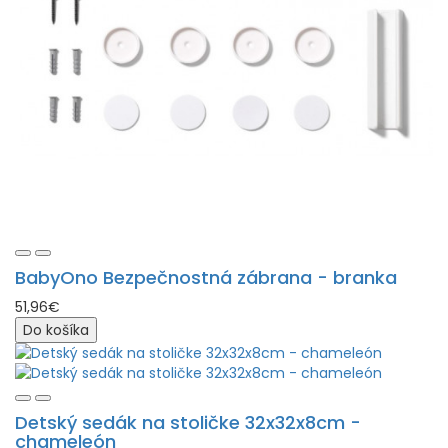
BabyOno Bezpečnostná zábrana - branka
51,96€
Do košíka
Detský sedák na stoličke 32x32x8cm -
chameleón