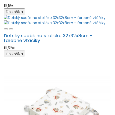
16,16€
Do košíka
Detský sedák na stoličke 32x32x8cm -
farebné vtáčiky
16,52€
Do košíka