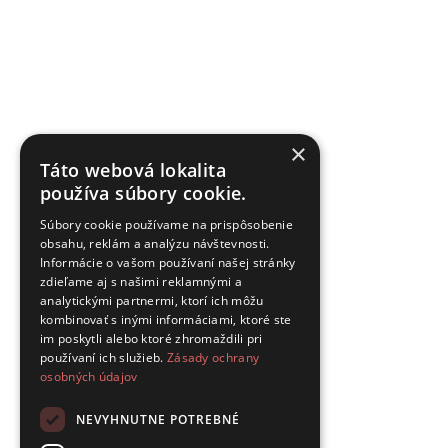
×
Táto webová lokalita
používa súbory cookie.
Súbory cookie používame na prispôsobenie
obsahu, reklám a analýzu návštevnosti.
Informácie o vašom používaní našej stránky
zdieľame aj s našimi reklamnými a
analytickými partnermi, ktorí ich môžu
kombinovať s inými informáciami, ktoré ste
im poskytli alebo ktoré zhromaždili pri
používaní ich služieb.
Zásady ochrany
osobných údajov
NEVYHNUTNE POTREBNÉ