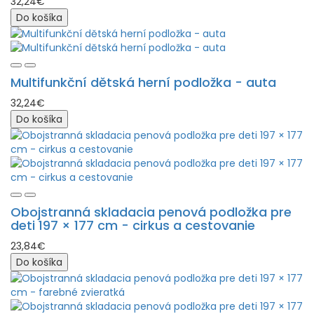
32,24€
Do košíka
Multifunkční dětská herní podložka - auta
32,24€
Do košíka
Obojstranná skladacia penová podložka pre
deti 197 × 177 cm - cirkus a cestovanie
23,84€
Do košíka