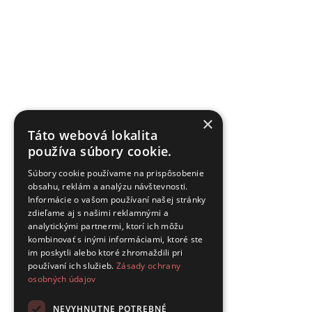
×
Táto webová lokalita
používa súbory cookie.
Súbory cookie používame na prispôsobenie
obsahu, reklám a analýzu návštevnosti.
Informácie o vašom používaní našej stránky
zdieľame aj s našimi reklamnými a
analytickými partnermi, ktorí ich môžu
kombinovať s inými informáciami, ktoré ste
im poskytli alebo ktoré zhromaždili pri
používaní ich služieb.
Zásady ochrany
osobných údajov
NEVYHNUTNE POTREBNÉ