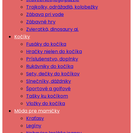
Trojkolky, odrážadlá, kolobežky
Zábava pri vode
Zábavné hry
Zvieratká, dinosaury ai.
Kočíky
Fusáky do kočíka
Hračky nielen do kočíka
Príslušenstvo, doplnky
Rukávniky do kočíka
Sety, dečky do kočíkov
Slnečníky, dáždniky
Športové a golfové
Tašky ku kočíkom
Vložky do kočíka
Móda pre mamičky
Kraťasy
Legíny