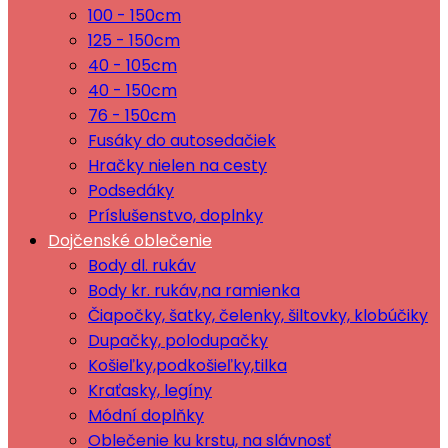
100 - 150cm
125 - 150cm
40 - 105cm
40 - 150cm
76 - 150cm
Fusáky do autosedačiek
Hračky nielen na cesty
Podsedáky
Príslušenstvo, doplnky
Dojčenské oblečenie
Body dl. rukáv
Body kr. rukáv,na ramienka
Čiapočky, šatky, čelenky, šiltovky, klobúčiky
Dupačky, polodupačky
Košieľky,podkošieľky,tilka
Kraťasky, legíny
Módní doplňky
Oblečenie ku krstu, na slávnosť