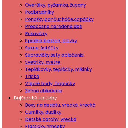
Overálky, pyžamka, župany
Podbradníky
Ponožky,pančucháče,capáčky
Predčasne narodené deti
Rukavičky
Spodná bielizeň, plavky
Sukne, šatôčky
Súpravičky,sety oblečenia
Svetríky, svetre
Teplákovky, tepláčky, mikinky
Tričká
Vtipné body, čiapočky
Zimné oblečenie
Dojčenské potreby
Boxy na desiatu, vrecká, vrecká
Cumlíky, dudlíky
Detské batohy, vrecká
Fľaštičky,hrnčeky