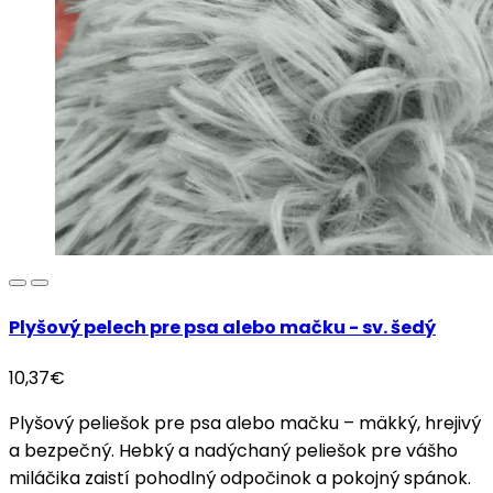
Plyšový pelech pre psa alebo mačku - sv. šedý
10,37€
Plyšový peliešok pre psa alebo mačku – mäkký, hrejivý
a bezpečný. Hebký a nadýchaný peliešok pre vášho
miláčika zaistí pohodlný odpočinok a pokojný spánok.