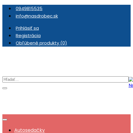
0949815535
info@nasdrobec.sk
Prihlásiť sa
Registrácia
Obľúbené produkty (0)
Autosedačky