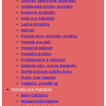
Doplnky, dekorácie, vankúšiky
Jedálenské stolíky, stolčeky
Koberce, podložky
Koše pre bábätká
Lustre,lampičky
Matrac
Písacie stoly, stolčeky, stoličky
Postele pre deti
Posteľná bielizeň
Postieľky,kolísky
Príslušenstvo k nábytku
Sedacie vaky, vrecia, bazéniky
Skrine,komody,poličky,boxy
Stany, typi, teepee
Toaletky, zrkadlá, aj.
Potreby pre mamičky
Baby Odtlačky
Bezpečnosť,hygiena