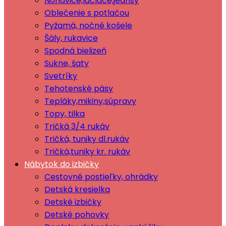
Nohavice,lacláče,jeansy
Oblečenie s potlačou
Pyžamá, nočné košele
Šály, rukavice
Spodná bielizeň
Sukne, šaty
Svetríky
Tehotenské pásy
Tepláky,mikiny,súpravy
Topy, tilka
Tričká 3/4 rukáv
Tričká, tuniky dl.rukáv
Tričká,tuniky kr. rukáv
Nábytok do izbičky
Cestovné postieľky, ohrádky
Detská kresielka
Detské izbičky
Detské pohovky