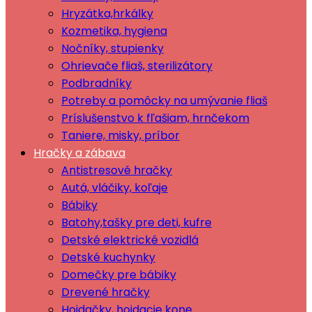
Hryzátka,hrkálky
Kozmetika, hygiena
Nočníky, stupienky
Ohrievače fliaš, sterilizátory
Podbradníky
Potreby a pomôcky na umývanie fliaš
Príslušenstvo k fľašiam, hrnčekom
Taniere, misky, príbor
Hračky a zábava
Antistresové hračky
Autá, vláčiky, koľaje
Bábiky
Batohy,tašky pre deti, kufre
Detské elektrické vozidlá
Detské kuchynky
Domečky pre bábiky
Drevené hračky
Hojdačky, hojdacie kone