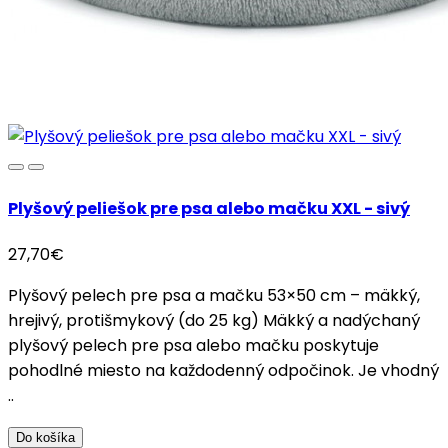
Plyšový peliešok pre psa alebo mačku XXL - sivý
27,70€
Plyšový pelech pre psa a mačku 53×50 cm – mäkký,
hrejivý, protišmykový (do 25 kg) Mäkký a nadýchaný
plyšový pelech pre psa alebo mačku poskytuje
pohodlné miesto na každodenný odpočinok. Je vhodný
..
Do košíka