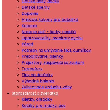
Dětské deky, dečky
Detské šperky
Dojčenie
Hniezda, kokony pre bábätká
Kúpanie
Nosenie detí - šatky, nosidlá
Opatrovateľky, monitory dychu
Pôrod
Potreby na umývanie fliaš, cumlíkov
Prebaľovanie, plienky
Projektory, zaspávači so zvukom
Termofory
Tipy na darčeky
Výhodné balenia
Zvlhčovače vzduchu, váhy
Starostlivosť o zvieratká
Klietky, ohrádky
Kočíky pre mačky, psy