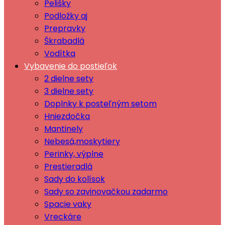
Pelišky
Podložky aj
Prepravky
Škrabadlá
Vodítka
Vybavenie do postieľok
2 dielne sety
3 dielne sety
Doplnky k posteľným setom
Hniezdočka
Mantinely
Nebesá,moskytiery
Perinky, výplne
Prestieradlá
Sady do kolísok
Sady so zavinovačkou zadarmo
Spacie vaky
Vreckáre