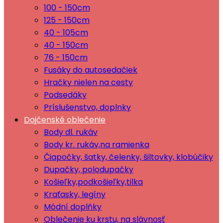
100 - 150cm
125 - 150cm
40 - 105cm
40 - 150cm
76 - 150cm
Fusáky do autosedačiek
Hračky nielen na cesty
Podsedáky
Príslušenstvo, doplnky
Dojčenské oblečenie
Body dl. rukáv
Body kr. rukáv,na ramienka
Čiapočky, šatky, čelenky, šiltovky, klobúčiky
Dupačky, polodupačky
Košieľky,podkošieľky,tilka
Kraťasky, legíny
Módní doplňky
Oblečenie ku krstu, na slávnosť