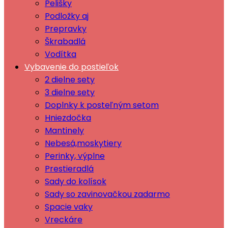
Pelišky
Podložky aj
Prepravky
Škrabadlá
Vodítka
Vybavenie do postieľok
2 dielne sety
3 dielne sety
Doplnky k posteľným setom
Hniezdočka
Mantinely
Nebesá,moskytiery
Perinky, výplne
Prestieradlá
Sady do kolísok
Sady so zavinovačkou zadarmo
Spacie vaky
Vreckáre