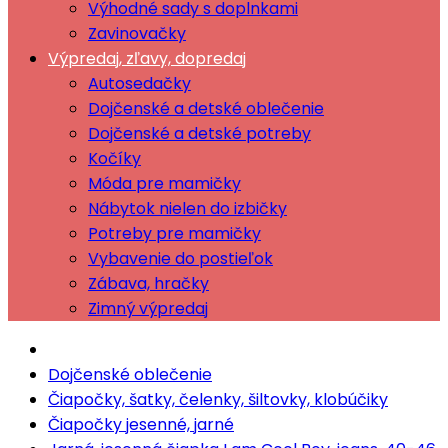
Výhodné sady s doplnkami
Zavinovačky
Výpredaj, zľavy, dopredaj
Autosedačky
Dojčenské a detské oblečenie
Dojčenské a detské potreby
Kočíky
Móda pre mamičky
Nábytok nielen do izbičky
Potreby pre mamičky
Vybavenie do postieľok
Zábava, hračky
Zimný výpredaj
Dojčenské oblečenie
Čiapočky, šatky, čelenky, šiltovky, klobúčiky
Čiapočky jesenné, jarné