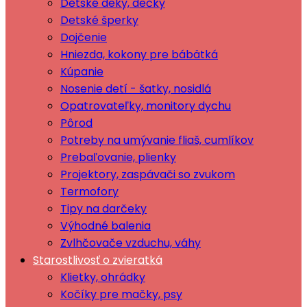
Dětské deky, dečky
Detské šperky
Dojčenie
Hniezda, kokony pre bábätká
Kúpanie
Nosenie detí - šatky, nosidlá
Opatrovateľky, monitory dychu
Pôrod
Potreby na umývanie fliaš, cumlíkov
Prebaľovanie, plienky
Projektory, zaspávači so zvukom
Termofory
Tipy na darčeky
Výhodné balenia
Zvlhčovače vzduchu, váhy
Starostlivosť o zvieratká
Klietky, ohrádky
Kočíky pre mačky, psy