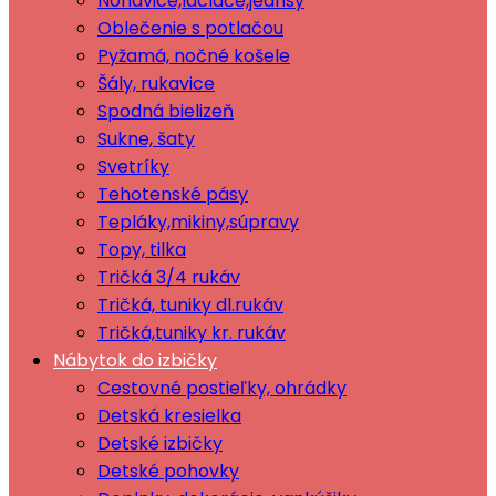
Nohavice,lacláče,jeansy
Oblečenie s potlačou
Pyžamá, nočné košele
Šály, rukavice
Spodná bielizeň
Sukne, šaty
Svetríky
Tehotenské pásy
Tepláky,mikiny,súpravy
Topy, tilka
Tričká 3/4 rukáv
Tričká, tuniky dl.rukáv
Tričká,tuniky kr. rukáv
Nábytok do izbičky
Cestovné postieľky, ohrádky
Detská kresielka
Detské izbičky
Detské pohovky