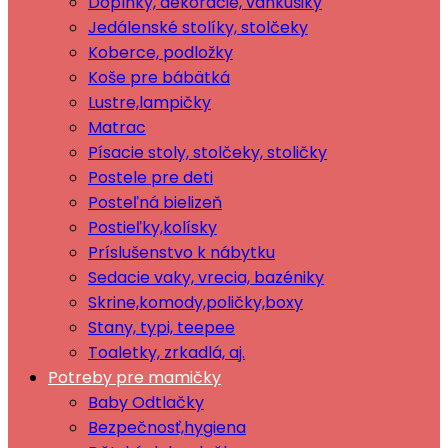
Doplnky, dekorácie, vankúšiky
Jedálenské stolíky, stolčeky
Koberce, podložky
Koše pre bábätká
Lustre,lampičky
Matrac
Písacie stoly, stolčeky, stoličky
Postele pre deti
Posteľná bielizeň
Postieľky,kolísky
Príslušenstvo k nábytku
Sedacie vaky, vrecia, bazéniky
Skrine,komody,poličky,boxy
Stany, typi, teepee
Toaletky, zrkadlá, aj.
Potreby pre mamičky
Baby Odtlačky
Bezpečnosť,hygiena