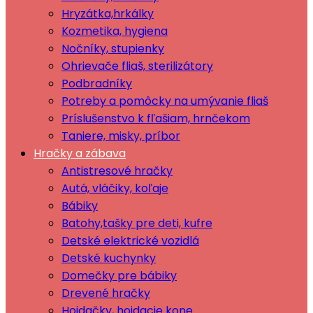
Hryzátka,hrkálky
Kozmetika, hygiena
Nočníky, stupienky
Ohrievače fliaš, sterilizátory
Podbradníky
Potreby a pomôcky na umývanie fliaš
Príslušenstvo k fľašiam, hrnčekom
Taniere, misky, príbor
Hračky a zábava
Antistresové hračky
Autá, vláčiky, koľaje
Bábiky
Batohy,tašky pre deti, kufre
Detské elektrické vozidlá
Detské kuchynky
Domečky pre bábiky
Drevené hračky
Hojdačky, hojdacie kone