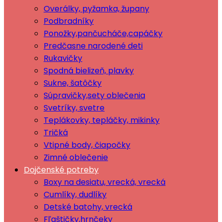
Overálky, pyžamka, župany
Podbradníky
Ponožky,pančucháče,capáčky
Predčasne narodené deti
Rukavičky
Spodná bielizeň, plavky
Sukne, šatôčky
Súpravičky,sety oblečenia
Svetríky, svetre
Teplákovky, tepláčky, mikinky
Tričká
Vtipné body, čiapočky
Zimné oblečenie
Dojčenské potreby
Boxy na desiatu, vrecká, vrecká
Cumlíky, dudlíky
Detské batohy, vrecká
Fľaštičky,hrnčeky