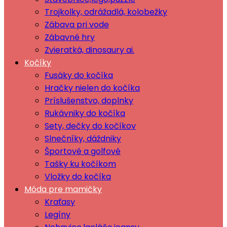
Trojkolky, odrážadlá, kolobežky
Zábava pri vode
Zábavné hry
Zvieratká, dinosaury ai.
Kočíky
Fusáky do kočíka
Hračky nielen do kočíka
Príslušenstvo, doplnky
Rukávniky do kočíka
Sety, dečky do kočíkov
Slnečníky, dáždniky
Športové a golfové
Tašky ku kočíkom
Vložky do kočíka
Móda pre mamičky
Kraťasy
Legíny