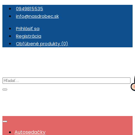
0949815535
info@nasdrobec.sk
Prihlásiť sa
Registrácia
Obľúbené produkty (0)
Autosedačky