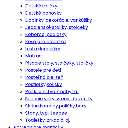
Detské izbičky
Detské pohovky
Doplnky, dekorácie, vankúšiky
Jedálenské stolíky, stolčeky
Koberce, podložky
Koše pre bábätká
Lustre,lampičky
Matrac
Písacie stoly, stolčeky, stoličky
Postele pre deti
Posteľná bielizeň
Postieľky,kolísky
Príslušenstvo k nábytku
Sedacie vaky, vrecia, bazéniky
Skrine,komody,poličky,boxy
Stany, typi, teepee
Toaletky, zrkadlá, aj.
Potreby pre mamičky