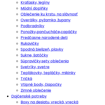
Kraťasky, legíny
Módní doplňky
Oblečenie ku krstu, na slávnosť
Overálky, pyžamka, župany
Podbradníky
Ponožky,pančucháče,capáčky
Predčasne narodené deti
Rukavičky
Spodná bielizeň, plavky
Sukne, šatôčky
Súpravičky,sety oblečenia
Svetríky, svetre
Teplákovky, tepláčky, mikinky
Tričká
Vtipné body, čiapočky
Zimné oblečenie
Dojčenské potreby
Boxy na desiatu, vrecká, vrecká