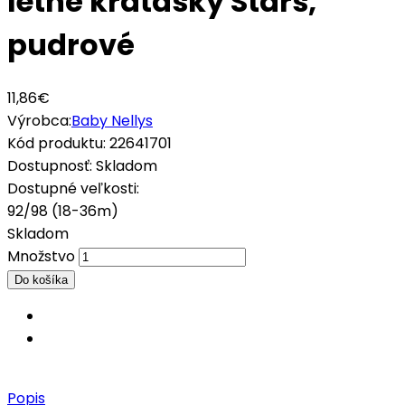
letné kraťasky Stars,
pudrové
11,86€
Výrobca:
Baby Nellys
Kód produktu:
22641701
Dostupnosť:
Skladom
Dostupné veľkosti:
92/98 (18-36m)
Skladom
Množstvo
Popis