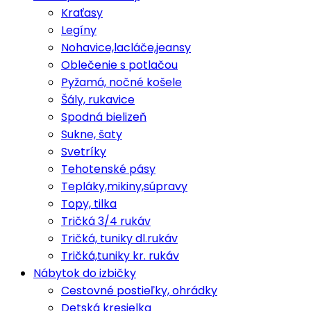
Kraťasy
Legíny
Nohavice,lacláče,jeansy
Oblečenie s potlačou
Pyžamá, nočné košele
Šály, rukavice
Spodná bielizeň
Sukne, šaty
Svetríky
Tehotenské pásy
Tepláky,mikiny,súpravy
Topy, tilka
Tričká 3/4 rukáv
Tričká, tuniky dl.rukáv
Tričká,tuniky kr. rukáv
Nábytok do izbičky
Cestovné postieľky, ohrádky
Detská kresielka