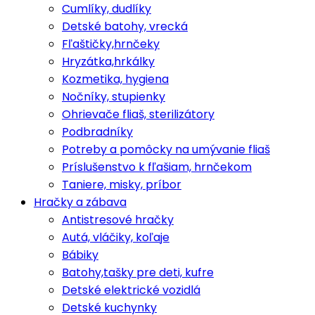
Cumlíky, dudlíky
Detské batohy, vrecká
Fľaštičky,hrnčeky
Hryzátka,hrkálky
Kozmetika, hygiena
Nočníky, stupienky
Ohrievače fliaš, sterilizátory
Podbradníky
Potreby a pomôcky na umývanie fliaš
Príslušenstvo k fľašiam, hrnčekom
Taniere, misky, príbor
Hračky a zábava
Antistresové hračky
Autá, vláčiky, koľaje
Bábiky
Batohy,tašky pre deti, kufre
Detské elektrické vozidlá
Detské kuchynky