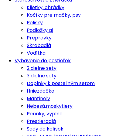
Klietky, ohrádky
Kočíky pre mačky, psy
Pelišky
Podložky aj
Prepravky
Škrabadlá
Vodítka
Vybavenie do postieľok
2 dielne sety
3 dielne sety
Doplnky k posteľným setom
Hniezdočka
Mantinely
Nebesá,moskytiery
Perinky, výplne
Prestieradlá
Sady do kolísok