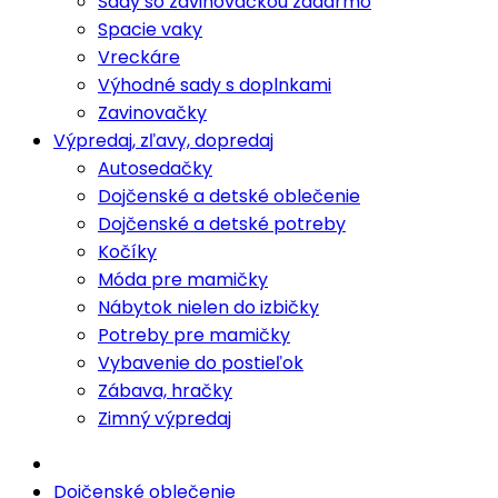
Sady so zavinovačkou zadarmo
Spacie vaky
Vreckáre
Výhodné sady s doplnkami
Zavinovačky
Výpredaj, zľavy, dopredaj
Autosedačky
Dojčenské a detské oblečenie
Dojčenské a detské potreby
Kočíky
Móda pre mamičky
Nábytok nielen do izbičky
Potreby pre mamičky
Vybavenie do postieľok
Zábava, hračky
Zimný výpredaj
Dojčenské oblečenie