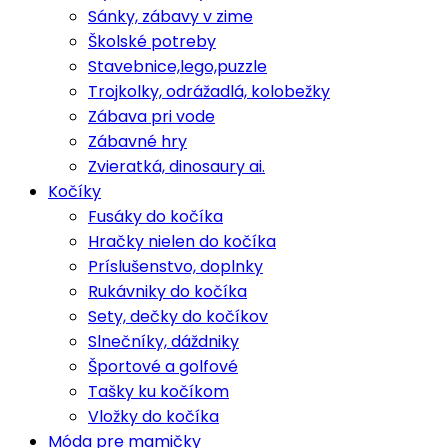
Sánky, zábavy v zime
Školské potreby
Stavebnice,lego,puzzle
Trojkolky, odrážadlá, kolobežky
Zábava pri vode
Zábavné hry
Zvieratká, dinosaury ai.
Kočíky
Fusáky do kočíka
Hračky nielen do kočíka
Príslušenstvo, doplnky
Rukávniky do kočíka
Sety, dečky do kočíkov
Slnečníky, dáždniky
Športové a golfové
Tašky ku kočíkom
Vložky do kočíka
Móda pre mamičky