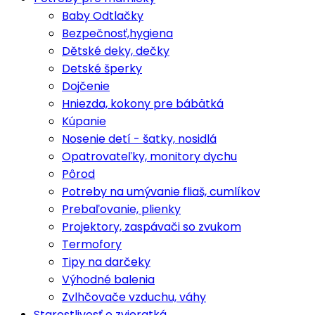
Baby Odtlačky
Bezpečnosť,hygiena
Dětské deky, dečky
Detské šperky
Dojčenie
Hniezda, kokony pre bábätká
Kúpanie
Nosenie detí - šatky, nosidlá
Opatrovateľky, monitory dychu
Pôrod
Potreby na umývanie fliaš, cumlíkov
Prebaľovanie, plienky
Projektory, zaspávači so zvukom
Termofory
Tipy na darčeky
Výhodné balenia
Zvlhčovače vzduchu, váhy
Starostlivosť o zvieratká