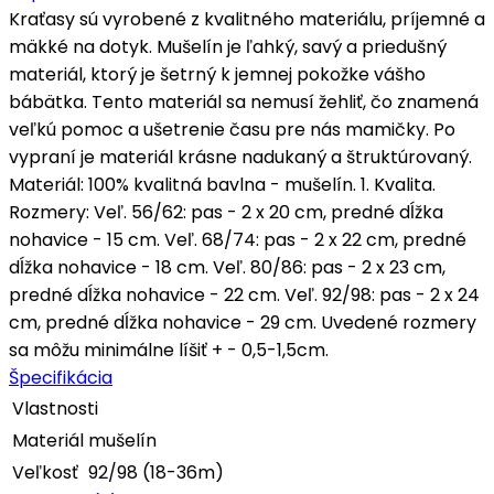
Kraťasy sú vyrobené z kvalitného materiálu, príjemné a
mäkké na dotyk. Mušelín je ľahký, savý a priedušný
materiál, ktorý je šetrný k jemnej pokožke vášho
bábätka. Tento materiál sa nemusí žehliť, čo znamená
veľkú pomoc a ušetrenie času pre nás mamičky. Po
vypraní je materiál krásne nadukaný a štruktúrovaný.
Materiál: 100% kvalitná bavlna - mušelín. 1. Kvalita.
Rozmery: Veľ. 56/62: pas - 2 x 20 cm, predné dĺžka
nohavice - 15 cm. Veľ. 68/74: pas - 2 x 22 cm, predné
dĺžka nohavice - 18 cm. Veľ. 80/86: pas - 2 x 23 cm,
predné dĺžka nohavice - 22 cm. Veľ. 92/98: pas - 2 x 24
cm, predné dĺžka nohavice - 29 cm. Uvedené rozmery
sa môžu minimálne líšiť + - 0,5-1,5cm.
Špecifikácia
Vlastnosti
Materiál
mušelín
Veľkosť
92/98 (18-36m)