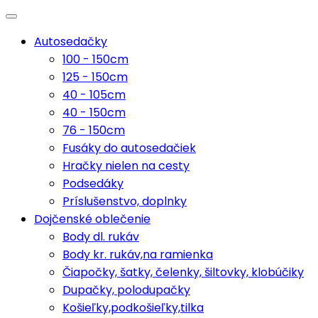
Autosedačky
100 - 150cm
125 - 150cm
40 - 105cm
40 - 150cm
76 - 150cm
Fusáky do autosedačiek
Hračky nielen na cesty
Podsedáky
Príslušenstvo, doplnky
Dojčenské oblečenie
Body dl. rukáv
Body kr. rukáv,na ramienka
Čiapočky, šatky, čelenky, šiltovky, klobúčiky
Dupačky, polodupačky
Košieľky,podkošieľky,tilka