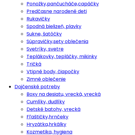
Ponožky,pančucháče,capáčky
Predčasne narodené deti
Rukavičky
Spodná bielizeň, plavky
Sukne, šatôčky
Súpravičky,sety oblečenia
Svetríky, svetre
Teplákovky, tepláčky, mikinky
Tričká
Vtipné body, čiapočky
Zimné oblečenie
Dojčenské potreby
Boxy na desiatu, vrecká, vrecká
Cumlíky, dudlíky
Detské batohy, vrecká
Fľaštičky,hrnčeky
Hryzátka,hrkálky
Kozmetika, hygiena