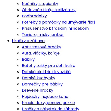
Nočníky, stupienky
Ohrievače fliaš, sterilizátory
Podbradníky
Potreby a pomôcky na umývanie fliaš
Príslušenstvo k fľašiam, hrnčekom
Taniere, misky, príbor
Hračky a zábava
Antistresové hračky
Autá, vláčiky, koľaje
Bábiky
Batohy,tašky pre deti, kufre
Detské elektrické vozidlá
Detské kuchynky
Domečky pre bábiky
Drevené hračky
Hojdačky, hojdacie kone
Hracie deky, penové puzzle
Hračky a nábytok do záhrady