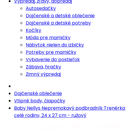
Výpredaj, zľavy, dopredaj
Autosedačky
Dojčenské a detské oblečenie
Dojčenské a detské potreby
Kočíky
Móda pre mamičky
Nábytok nielen do izbičky
Potreby pre mamičky
Vybavenie do postieľok
Zábava, hračky
Zimný výpredaj
Dojčenské oblečenie
Vtipné body, čiapočky
Baby Nellys Nepremokavý podbradník Trenérka
celé rodiny, 24 x 27 cm - ružový