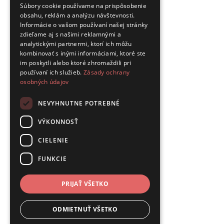
Súbory cookie používame na prispôsobenie
obsahu, reklám a analýzu návštevnosti.
Informácie o vašom používaní našej stránky
zdieľame aj s našimi reklamnými a
analytickými partnermi, ktorí ich môžu
kombinovať s inými informáciami, ktoré ste
im poskytli alebo ktoré zhromaždili pri
používaní ich služieb.
Zásady ochrany
osobných údajov
NEVYHNUTNE POTREBNÉ
VÝKONNOSŤ
CIELENIE
FUNKCIE
PRIJAŤ VŠETKO
ODMIETNUŤ VŠETKO