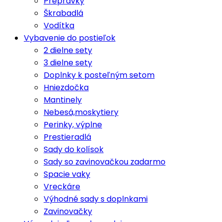
Prepravky
Škrabadlá
Vodítka
Vybavenie do postieľok
2 dielne sety
3 dielne sety
Doplnky k posteľným setom
Hniezdočka
Mantinely
Nebesá,moskytiery
Perinky, výplne
Prestieradlá
Sady do kolísok
Sady so zavinovačkou zadarmo
Spacie vaky
Vreckáre
Výhodné sady s doplnkami
Zavinovačky