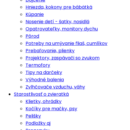
Hniezda, kokony pre bábätká
Kúpanie
Nosenie detí - šatky, nosidlá
Opatrovateľky, monitory dychu
Pôrod
Potreby na umývanie fliaš, cumlíkov
Prebaľovanie, plienky
Projektory, zaspávači so zvukom
Termofory
Tipy na darčeky
Výhodné balenia
Zvlhčovače vzduchu, váhy
Starostlivosť o zvieratká
Klietky, ohrádky
Kočíky pre mačky, psy
Pelišky
Podložky aj