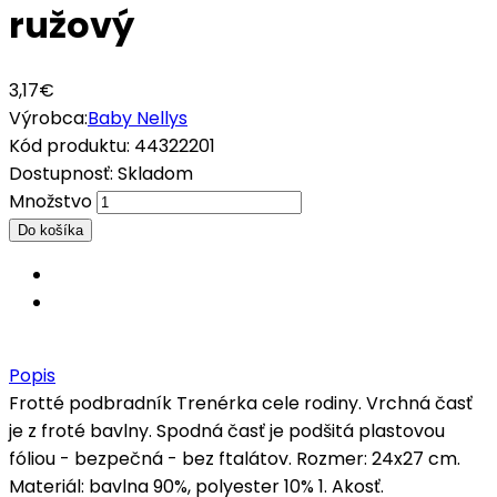
ružový
3,17€
Výrobca:
Baby Nellys
Kód produktu:
44322201
Dostupnosť:
Skladom
Množstvo
Popis
Frotté podbradník Trenérka cele rodiny. Vrchná časť
je z froté bavlny. Spodná časť je podšitá plastovou
fóliou - bezpečná - bez ftalátov. Rozmer: 24x27 cm.
Materiál: bavlna 90%, polyester 10% 1. Akosť.