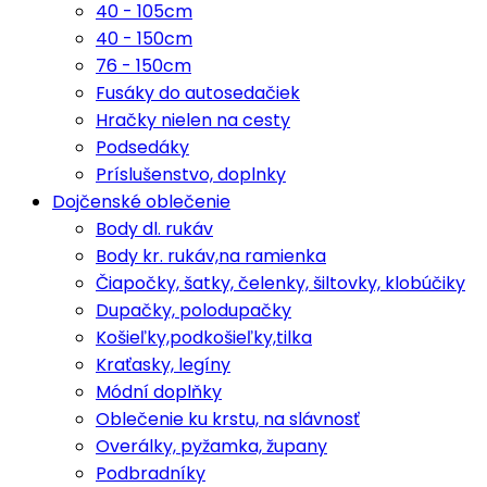
40 - 105cm
40 - 150cm
76 - 150cm
Fusáky do autosedačiek
Hračky nielen na cesty
Podsedáky
Príslušenstvo, doplnky
Dojčenské oblečenie
Body dl. rukáv
Body kr. rukáv,na ramienka
Čiapočky, šatky, čelenky, šiltovky, klobúčiky
Dupačky, polodupačky
Košieľky,podkošieľky,tilka
Kraťasky, legíny
Módní doplňky
Oblečenie ku krstu, na slávnosť
Overálky, pyžamka, župany
Podbradníky