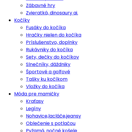
Zábavné hry
Zvieratká, dinosaury ai.
Kočíky
Fusáky do kočíka
Hračky nielen do kočíka
Príslušenstvo, doplnky
Rukávniky do kočíka
Sety, dečky do kočíkov
Slnečníky, dáždniky
Športové a golfové
Tašky ku kočíkom
Vložky do kočíka
Móda pre mamičky
Kraťasy
Legíny
Nohavice,lacláče,jeansy
Oblečenie s potlačou
Pyžamá, nočné košele