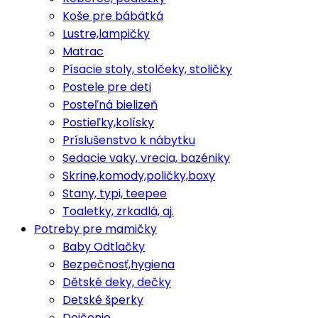
Koše pre bábätká
Lustre,lampičky
Matrac
Písacie stoly, stolčeky, stoličky
Postele pre deti
Posteľná bielizeň
Postieľky,kolísky
Príslušenstvo k nábytku
Sedacie vaky, vrecia, bazéniky
Skrine,komody,poličky,boxy
Stany, typi, teepee
Toaletky, zrkadlá, aj.
Potreby pre mamičky
Baby Odtlačky
Bezpečnosť,hygiena
Dětské deky, dečky
Detské šperky
Dojčenie