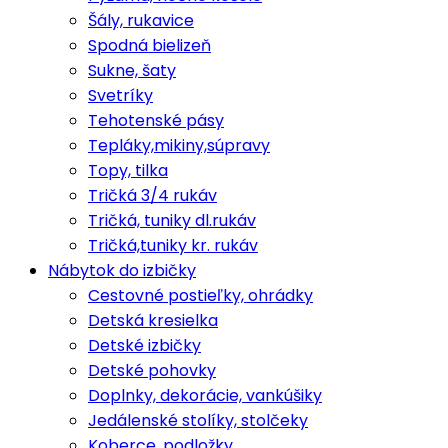
Šály, rukavice
Spodná bielizeň
Sukne, šaty
Svetríky
Tehotenské pásy
Tepláky,mikiny,súpravy
Topy, tilka
Tričká 3/4 rukáv
Tričká, tuniky dl.rukáv
Tričká,tuniky kr. rukáv
Nábytok do izbičky
Cestovné postieľky, ohrádky
Detská kresielka
Detské izbičky
Detské pohovky
Doplnky, dekorácie, vankúšiky
Jedálenské stolíky, stolčeky
Koberce, podložky