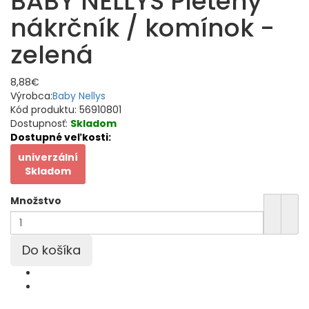
BABY NELLYS Pletený
nákrčník / komínok -
zelená
8,88€
Výrobca:
Baby Nellys
Kód produktu:
56910801
Dostupnosť:
Skladom
Dostupné veľkosti:
univerzální
Skladom
Množstvo