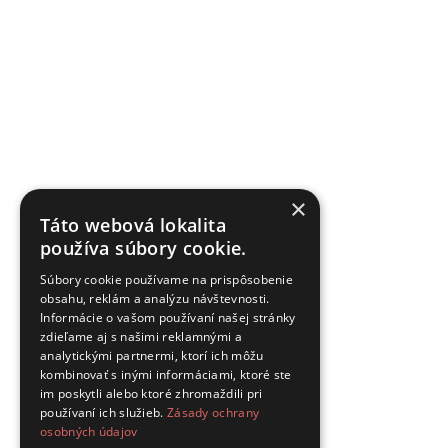
×
Táto webová lokalita
používa súbory cookie.
Súbory cookie používame na prispôsobenie
obsahu, reklám a analýzu návštevnosti.
Informácie o vašom používaní našej stránky
zdieľame aj s našimi reklamnými a
analytickými partnermi, ktorí ich môžu
kombinovať s inými informáciami, ktoré ste
im poskytli alebo ktoré zhromaždili pri
používaní ich služieb.
Zásady ochrany
osobných údajov