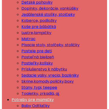
Detské pohovky
Doplnky, dekorácie, vankúšiky
Jedálenské stolíky, stolčeky
Koberce, podložky
Koše pre bábätká
Lustre,lampičky
Matrac
Písacie stoly, stolčeky, stoličky
Postele pre deti
Posteľná bielizeň
Postieľky,kolísky
Príslušenstvo k nábytku
Sedacie vaky, vrecia, bazéniky
Skrine,komody,poličky,boxy
Stany, typi, teepee
Toaletky, zrkadlá, aj.
Potreby pre mamičky
Baby Odtlačky