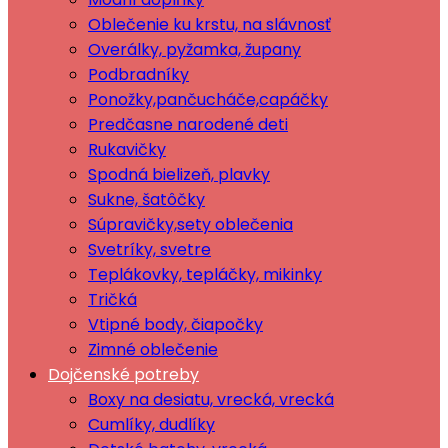
Oblečenie ku krstu, na slávnosť
Overálky, pyžamka, župany
Podbradníky
Ponožky,pančucháče,capáčky
Predčasne narodené deti
Rukavičky
Spodná bielizeň, plavky
Sukne, šatôčky
Súpravičky,sety oblečenia
Svetríky, svetre
Teplákovky, tepláčky, mikinky
Tričká
Vtipné body, čiapočky
Zimné oblečenie
Dojčenské potreby
Boxy na desiatu, vrecká, vrecká
Cumlíky, dudlíky