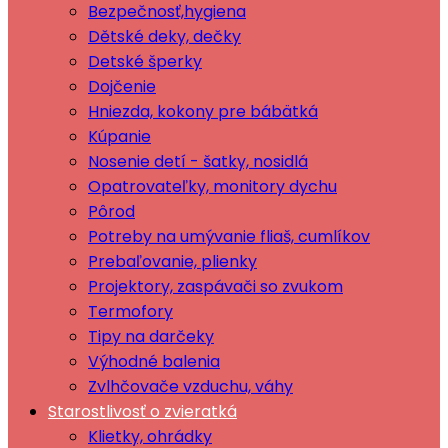
Bezpečnosť,hygiena
Dětské deky, dečky
Detské šperky
Dojčenie
Hniezda, kokony pre bábätká
Kúpanie
Nosenie detí - šatky, nosidlá
Opatrovateľky, monitory dychu
Pôrod
Potreby na umývanie fliaš, cumlíkov
Prebaľovanie, plienky
Projektory, zaspávači so zvukom
Termofory
Tipy na darčeky
Výhodné balenia
Zvlhčovače vzduchu, váhy
Starostlivosť o zvieratká
Klietky, ohrádky