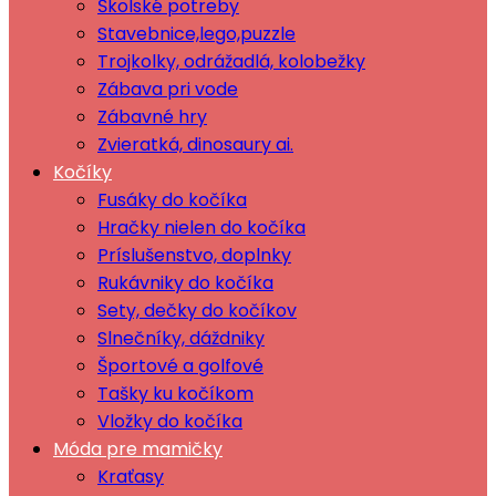
Školské potreby
Stavebnice,lego,puzzle
Trojkolky, odrážadlá, kolobežky
Zábava pri vode
Zábavné hry
Zvieratká, dinosaury ai.
Kočíky
Fusáky do kočíka
Hračky nielen do kočíka
Príslušenstvo, doplnky
Rukávniky do kočíka
Sety, dečky do kočíkov
Slnečníky, dáždniky
Športové a golfové
Tašky ku kočíkom
Vložky do kočíka
Móda pre mamičky
Kraťasy