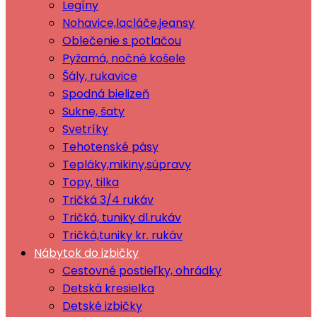
Legíny
Nohavice,lacláče,jeansy
Oblečenie s potlačou
Pyžamá, nočné košele
Šály, rukavice
Spodná bielizeň
Sukne, šaty
Svetríky
Tehotenské pásy
Tepláky,mikiny,súpravy
Topy, tilka
Tričká 3/4 rukáv
Tričká, tuniky dl.rukáv
Tričká,tuniky kr. rukáv
Nábytok do izbičky
Cestovné postieľky, ohrádky
Detská kresielka
Detské izbičky