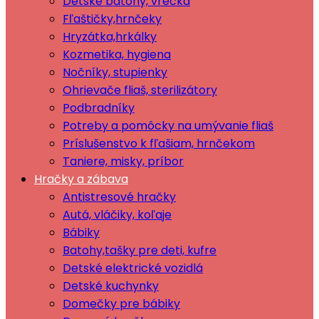
Detské batohy, vrecká
Fľaštičky,hrnčeky
Hryzátka,hrkálky
Kozmetika, hygiena
Nočníky, stupienky
Ohrievače fliaš, sterilizátory
Podbradníky
Potreby a pomôcky na umývanie fliaš
Príslušenstvo k fľašiam, hrnčekom
Taniere, misky, príbor
Hračky a zábava
Antistresové hračky
Autá, vláčiky, koľaje
Bábiky
Batohy,tašky pre deti, kufre
Detské elektrické vozidlá
Detské kuchynky
Domečky pre bábiky