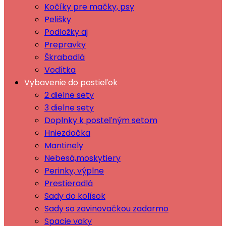
Kočíky pre mačky, psy
Pelišky
Podložky aj
Prepravky
Škrabadlá
Vodítka
Vybavenie do postieľok
2 dielne sety
3 dielne sety
Doplnky k posteľným setom
Hniezdočka
Mantinely
Nebesá,moskytiery
Perinky, výplne
Prestieradlá
Sady do kolísok
Sady so zavinovačkou zadarmo
Spacie vaky