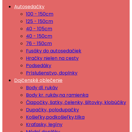
Autosedačky
100 - 150cm
125 - 150cm
40 - 105cm
40 - 150cm
76 - 150cm
Fusáky do autosedačiek
Hračky nielen na cesty
Podsedáky
Príslušenstvo, doplnky
Dojčenské oblečenie
Body dl. rukáv
Body kr. rukáv,na ramienka
Čiapočky, šatky, čelenky, šiltovky, klobúčiky
Dupačky, polodupačky
Košieľky,podkošieľky,tilka
Kraťasky, legíny
Módní doplňky