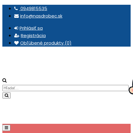
0949815535
info@nasdrobec.sk
Prihlásiť sa
Registrácia
Obľúbené produkty (0)