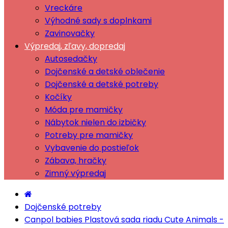
Vreckáre
Výhodné sady s doplnkami
Zavinovačky
Výpredaj, zľavy, dopredaj
Autosedačky
Dojčenské a detské oblečenie
Dojčenské a detské potreby
Kočíky
Móda pre mamičky
Nábytok nielen do izbičky
Potreby pre mamičky
Vybavenie do postieľok
Zábava, hračky
Zimný výpredaj
Dojčenské potreby
Canpol babies Plastová sada riadu Cute Animals -