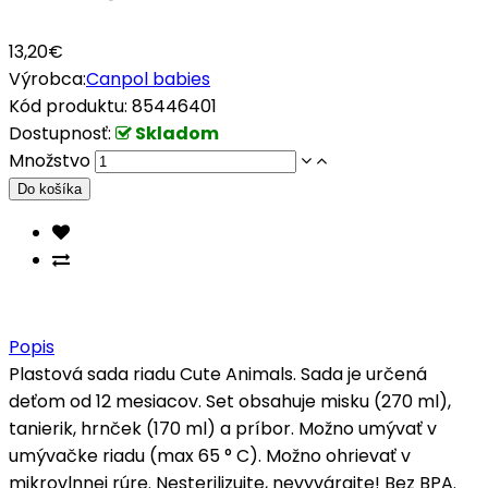
13,20€
Výrobca:
Canpol babies
Kód produktu:
85446401
Dostupnosť:
Skladom
Množstvo
Popis
Plastová sada riadu Cute Animals. Sada je určená
deťom od 12 mesiacov. Set obsahuje misku (270 ml),
tanierik, hrnček (170 ml) a príbor. Možno umývať v
umývačke riadu (max 65 ° C). Možno ohrievať v
mikrovlnnej rúre. Nesterilizujte, nevyvárajte! Bez BPA.