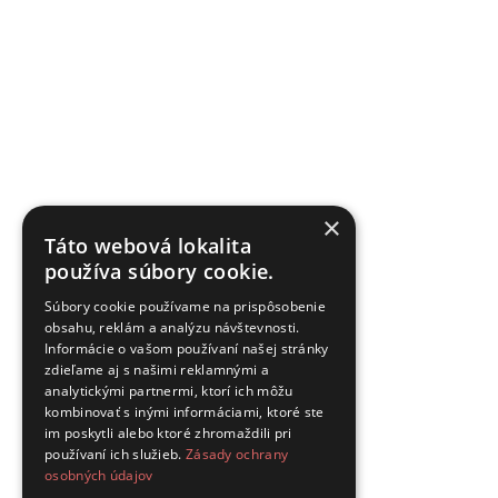
×
Táto webová lokalita
používa súbory cookie.
Súbory cookie používame na prispôsobenie
obsahu, reklám a analýzu návštevnosti.
Informácie o vašom používaní našej stránky
zdieľame aj s našimi reklamnými a
analytickými partnermi, ktorí ich môžu
kombinovať s inými informáciami, ktoré ste
im poskytli alebo ktoré zhromaždili pri
používaní ich služieb.
Zásady ochrany
osobných údajov