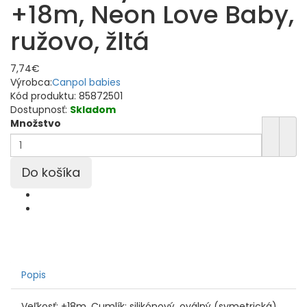
+18m, Neon Love Baby,
ružovo, žltá
7,74€
Výrobca:
Canpol babies
Kód produktu:
85872501
Dostupnosť:
Skladom
Množstvo
Popis
Veľkosť: +18m. Cumlík: silikónový, oválný (symetrická).