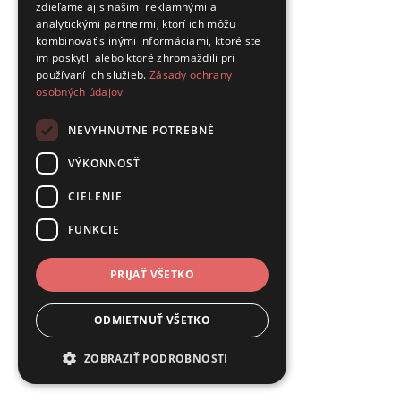
zdieľame aj s našimi reklamnými a
analytickými partnermi, ktorí ich môžu
kombinovať s inými informáciami, ktoré ste
im poskytli alebo ktoré zhromaždili pri
používaní ich služieb.
Zásady ochrany
osobných údajov
NEVYHNUTNE POTREBNÉ
VÝKONNOSŤ
CIELENIE
FUNKCIE
PRIJAŤ VŠETKO
ODMIETNUŤ VŠETKO
ZOBRAZIŤ PODROBNOSTI