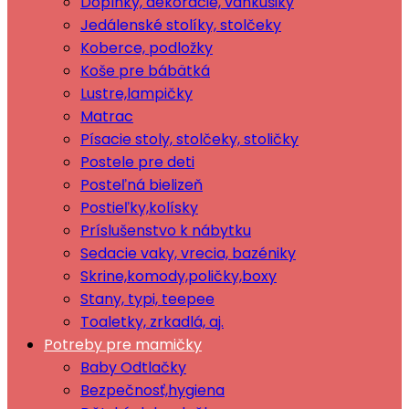
Doplnky, dekorácie, vankúšiky
Jedálenské stolíky, stolčeky
Koberce, podložky
Koše pre bábätká
Lustre,lampičky
Matrac
Písacie stoly, stolčeky, stoličky
Postele pre deti
Posteľná bielizeň
Postieľky,kolísky
Príslušenstvo k nábytku
Sedacie vaky, vrecia, bazéniky
Skrine,komody,poličky,boxy
Stany, typi, teepee
Toaletky, zrkadlá, aj.
Potreby pre mamičky
Baby Odtlačky
Bezpečnosť,hygiena