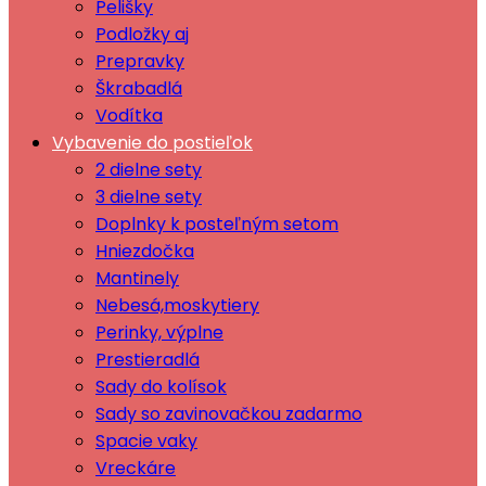
Pelišky
Podložky aj
Prepravky
Škrabadlá
Vodítka
Vybavenie do postieľok
2 dielne sety
3 dielne sety
Doplnky k posteľným setom
Hniezdočka
Mantinely
Nebesá,moskytiery
Perinky, výplne
Prestieradlá
Sady do kolísok
Sady so zavinovačkou zadarmo
Spacie vaky
Vreckáre