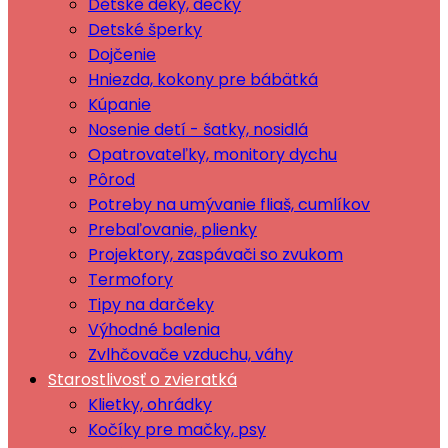
Dětské deky, dečky
Detské šperky
Dojčenie
Hniezda, kokony pre bábätká
Kúpanie
Nosenie detí - šatky, nosidlá
Opatrovateľky, monitory dychu
Pôrod
Potreby na umývanie fliaš, cumlíkov
Prebaľovanie, plienky
Projektory, zaspávači so zvukom
Termofory
Tipy na darčeky
Výhodné balenia
Zvlhčovače vzduchu, váhy
Starostlivosť o zvieratká
Klietky, ohrádky
Kočíky pre mačky, psy