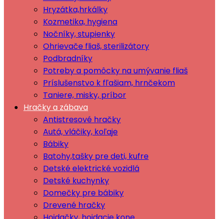
Hryzátka,hrkálky
Kozmetika, hygiena
Nočníky, stupienky
Ohrievače fliaš, sterilizátory
Podbradníky
Potreby a pomôcky na umývanie fliaš
Príslušenstvo k fľašiam, hrnčekom
Taniere, misky, príbor
Hračky a zábava
Antistresové hračky
Autá, vláčiky, koľaje
Bábiky
Batohy,tašky pre deti, kufre
Detské elektrické vozidlá
Detské kuchynky
Domečky pre bábiky
Drevené hračky
Hojdačky, hojdacie kone