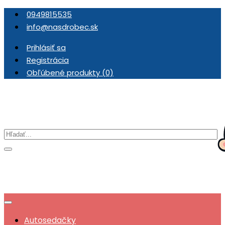
0949815535
info@nasdrobec.sk
Prihlásiť sa
Registrácia
Obľúbené produkty (0)
Autosedačky