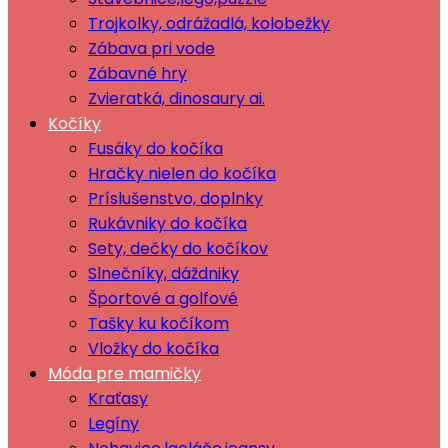
Trojkolky, odrážadlá, kolobežky
Zábava pri vode
Zábavné hry
Zvieratká, dinosaury ai.
Kočíky
Fusáky do kočíka
Hračky nielen do kočíka
Príslušenstvo, doplnky
Rukávniky do kočíka
Sety, dečky do kočíkov
Slnečníky, dáždniky
Športové a golfové
Tašky ku kočíkom
Vložky do kočíka
Móda pre mamičky
Kraťasy
Legíny