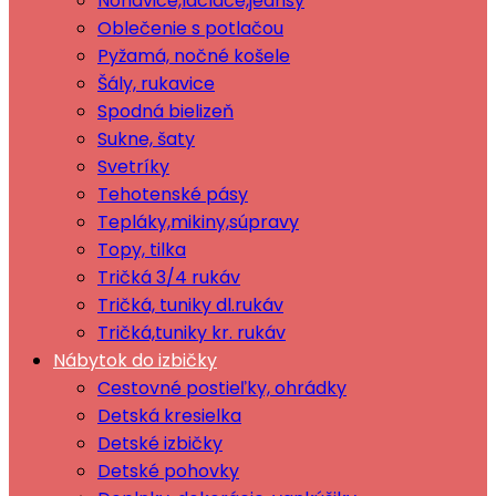
Nohavice,lacláče,jeansy
Oblečenie s potlačou
Pyžamá, nočné košele
Šály, rukavice
Spodná bielizeň
Sukne, šaty
Svetríky
Tehotenské pásy
Tepláky,mikiny,súpravy
Topy, tilka
Tričká 3/4 rukáv
Tričká, tuniky dl.rukáv
Tričká,tuniky kr. rukáv
Nábytok do izbičky
Cestovné postieľky, ohrádky
Detská kresielka
Detské izbičky
Detské pohovky