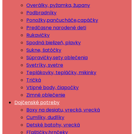
Overálky, pyžamka, župany
Podbradníky
Ponožky,pančucháče,capáčky
Predčasne narodené deti
Rukavičky
Spodná bielizeň, plavky
Sukne, šatôčky
Súpravičky,sety oblečenia
Svetríky, svetre
Teplákovky, tepláčky, mikinky
Tričká
Vtipné body, čiapočky
Zimné oblečenie
Dojčenské potreby
Boxy na desiatu, vrecká, vrecká
Cumlíky, dudlíky
Detské batohy, vrecká
Fľaštičky,hrnčeky