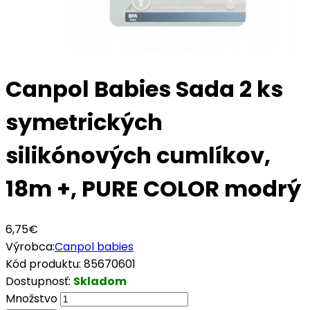
Canpol Babies Sada 2 ks
symetrických
silikónových cumlíkov,
18m +, PURE COLOR modrý
6,75€
Výrobca:
Canpol babies
Kód produktu:
85670601
Dostupnosť:
Skladom
Množstvo