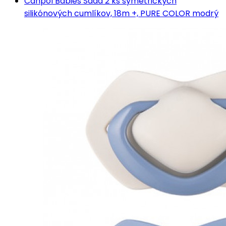
Canpol Babies Sada 2 ks symetrických
silikónových cumlíkov, 18m +, PURE COLOR modrý