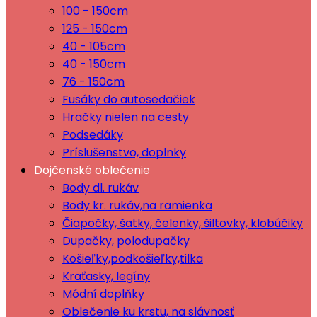
100 - 150cm
125 - 150cm
40 - 105cm
40 - 150cm
76 - 150cm
Fusáky do autosedačiek
Hračky nielen na cesty
Podsedáky
Príslušenstvo, doplnky
Dojčenské oblečenie
Body dl. rukáv
Body kr. rukáv,na ramienka
Čiapočky, šatky, čelenky, šiltovky, klobúčiky
Dupačky, polodupačky
Košieľky,podkošieľky,tilka
Kraťasky, legíny
Módní doplňky
Oblečenie ku krstu, na slávnosť