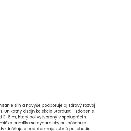
tanie slín a navyše podporuje aj zdravý rozvoj
ks. Unikátny dizajn kolekcie Stardust - zdobenie
 3-6 m, ktorý bol vytvorený v spolupráci s
umička cumlíka sa dynamicky prispôsobuje
 odvzdušňuje a nedeformuje zubné poschodie