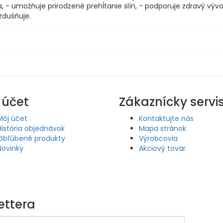
a, - umožňuje prirodzené prehĺtanie slín, - podporuje zdravý výv
zdušňuje.
 účet
Zákaznícky servi
Môj účet
Kontaktujte nás
História objednávok
Mapa stránok
Obľúbené produkty
Výrobcovia
Novinky
Akciový tovar
ettera