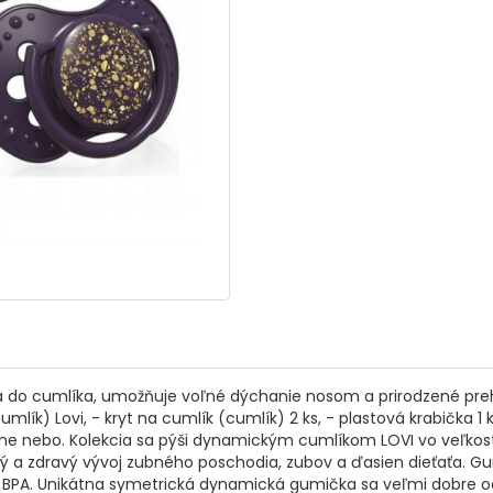
a do cumlíka, umožňuje voľné dýchanie nosom a prirodzené prehĺ
umlík) Lovi, - kryt na cumlík (cumlík) 2 ks, - plastová krabička 1 
ne nebo. Kolekcia sa pýši dynamickým cumlíkom LOVI vo veľkosti
ý a zdravý vývoj zubného poschodia, zubov a ďasien dieťaťa. G
uje BPA. Unikátna symetrická dynamická gumička sa veľmi dobre