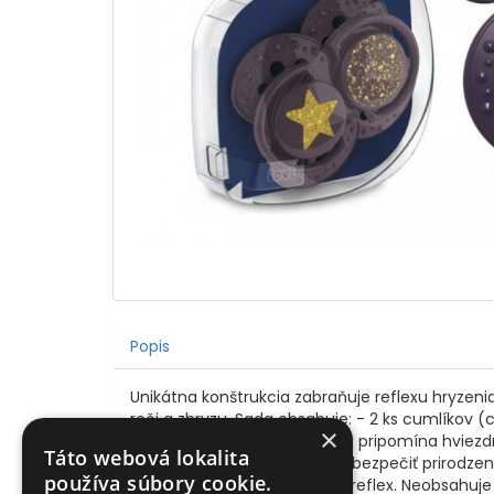
Popis
Unikátna konštrukcia zabraňuje reflexu hryzeni
reči a zhryzu. Sada obsahuje: - 2 ks cumlíkov (c
×
v podobe zlatého lesku, ktorý pripomína hviezd
Táto webová lokalita
neurologopedmi s cieľom zabezpečiť prirodzen
používa súbory cookie.
saniu dieťaťa, nenarúša sací reflex. Neobsah