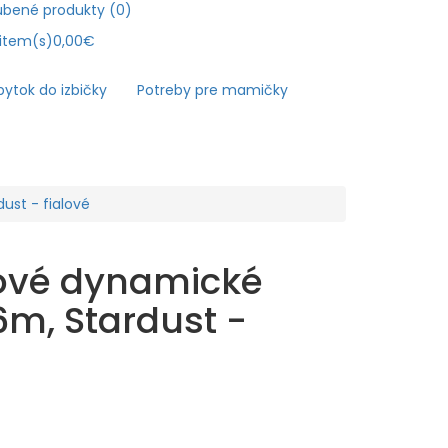
bené produkty (0)
item(s)
0,00€
ytok do izbičky
Potreby pre mamičky
ust - fialové
nové dynamické
m, Stardust -