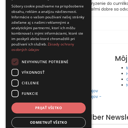
dieťaťa. - zabraňuje reflexu hryzenie do cumlík
Súbory cookie používame na prispôsobenie
zubné poschodie dieťaťa, - veľmi dobre sa odv
obsahu, reklám a analýzu návštevnosti.
Informácie o vašom používaní našej stránky
zdieľame aj s našimi reklamnými a
Špecifikácia
analytickými partnermi, ktorí ich môžu
kombinovať s inými informáciami, ktoré ste
Recenzie (0)
im poskytli alebo ktoré zhromaždili pri
používaní ich služieb.
Zásady ochrany
osobných údajov
Informácie
Môj
NEVYHNUTNE POTREBNÉ
Obchodné podmienky
VÝKONNOSŤ
Odstúpenie od zmluvy
Reklamačný poriadok
CIELENIE
Doprava a platba
Ochrana osobných údajov
FUNKCIE
Ochrana osobných údajov -
newsletter
PRIJAŤ VŠETKO
Prihláste sa na odber
Newsl
ODMIETNUŤ VŠETKO