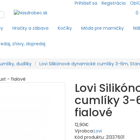
Prihlásiť sa
Registrácia
Obľú
0
by
Hračky a zábava
Kočíky
Móda pre mamičky
Náb
edaj, zľavy, dopredaj
umlíky, dudlíky
Lovi Silikónové dynamické cumlíky 3-6m, Stard
Lovi Silikó
cumlíky 3-6
fialové
12,90€
Výrobca:
Lovi
Kód produktu:
21337601