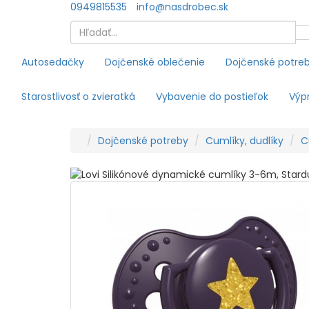
0949815535
info@nasdrobec.sk
Autosedačky
Dojčenské oblečenie
Dojčenské potre
Starostlivosť o zvieratká
Vybavenie do postieľok
Výpr
Dojčenské potreby
Cumlíky, dudlíky
C