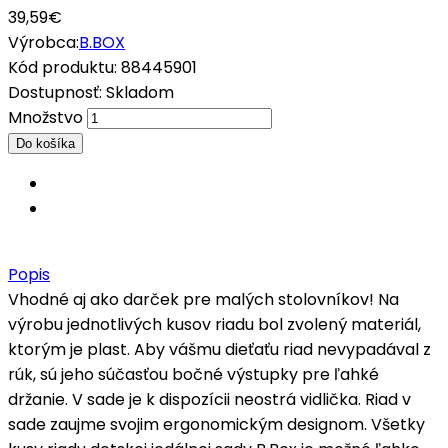
39,59€
Výrobca:
B.BOX
Kód produktu:
88445901
Dostupnosť:
Skladom
Množstvo
Popis
Vhodné aj ako darček pre malých stolovníkov! Na
výrobu jednotlivých kusov riadu bol zvolený materiál,
ktorým je plast. Aby vášmu dieťaťu riad nevypadával z
rúk, sú jeho súčasťou bočné výstupky pre ľahké
držanie. V sade je k dispozícii neostrá vidlička. Riad v
sade zaujme svojim ergonomickým designom. Všetky