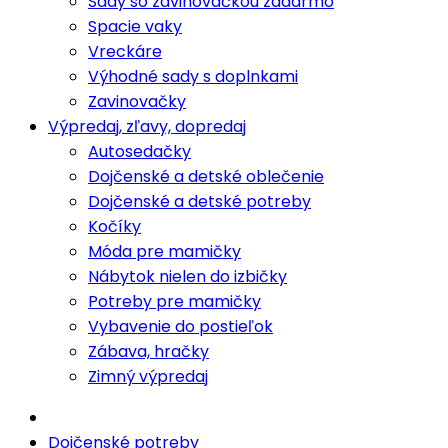
Sady so zavinovačkou zadarmo
Spacie vaky
Vreckáre
Výhodné sady s doplnkami
Zavinovačky
Výpredaj, zľavy, dopredaj
Autosedačky
Dojčenské a detské oblečenie
Dojčenské a detské potreby
Kočíky
Móda pre mamičky
Nábytok nielen do izbičky
Potreby pre mamičky
Vybavenie do postieľok
Zábava, hračky
Zimný výpredaj
Dojčenské potreby