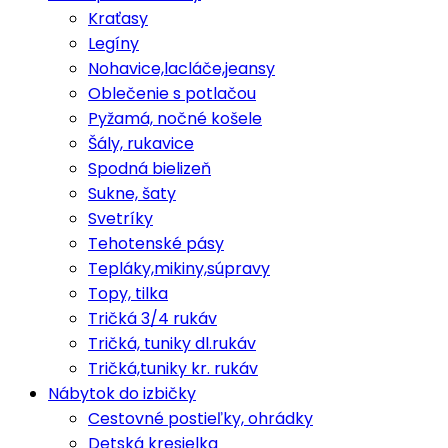
Kraťasy
Legíny
Nohavice,lacláče,jeansy
Oblečenie s potlačou
Pyžamá, nočné košele
Šály, rukavice
Spodná bielizeň
Sukne, šaty
Svetríky
Tehotenské pásy
Tepláky,mikiny,súpravy
Topy, tilka
Tričká 3/4 rukáv
Tričká, tuniky dl.rukáv
Tričká,tuniky kr. rukáv
Nábytok do izbičky
Cestovné postieľky, ohrádky
Detská kresielka