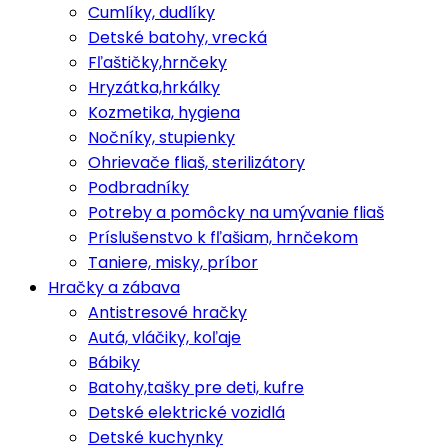
Cumlíky, dudlíky
Detské batohy, vrecká
Fľaštičky,hrnčeky
Hryzátka,hrkálky
Kozmetika, hygiena
Nočníky, stupienky
Ohrievače fliaš, sterilizátory
Podbradníky
Potreby a pomôcky na umývanie fliaš
Príslušenstvo k fľašiam, hrnčekom
Taniere, misky, príbor
Hračky a zábava
Antistresové hračky
Autá, vláčiky, koľaje
Bábiky
Batohy,tašky pre deti, kufre
Detské elektrické vozidlá
Detské kuchynky