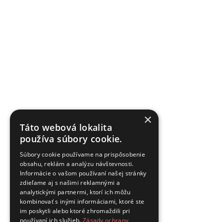
×
Táto webová lokalita
používa súbory cookie.
Súbory cookie používame na prispôsobenie
obsahu, reklám a analýzu návštevnosti.
Informácie o vašom používaní našej stránky
zdieľame aj s našimi reklamnými a
analytickými partnermi, ktorí ich môžu
kombinovať s inými informáciami, ktoré ste
im poskytli alebo ktoré zhromaždili pri
používaní ich služieb.
Zásady ochrany