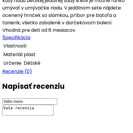
kusy riadu detskej jedálnej sady B.Box je možné ľahko
umývať v umývačke riadu. V jedálnom sete nájdete:
ocenený hrnček so slamkou, príbor pre batoľa a
tanierik, všetko zabalené v darčekovom balení.
Vhodná pre deti od 6 mesiacov.
Špecifikácia
Vlastnosti
Materiál
plast
Určenie
Dětské
Recenzie (0)
Napísať recenziu