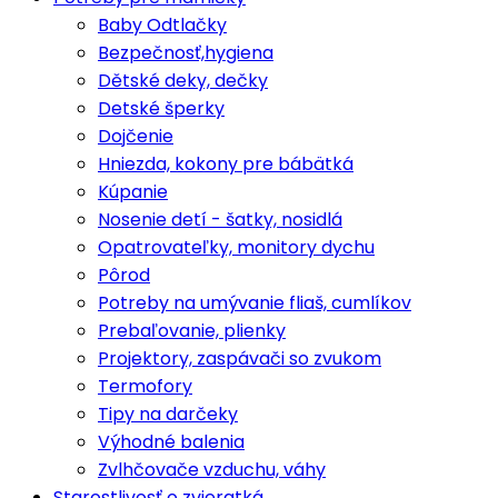
Baby Odtlačky
Bezpečnosť,hygiena
Dětské deky, dečky
Detské šperky
Dojčenie
Hniezda, kokony pre bábätká
Kúpanie
Nosenie detí - šatky, nosidlá
Opatrovateľky, monitory dychu
Pôrod
Potreby na umývanie fliaš, cumlíkov
Prebaľovanie, plienky
Projektory, zaspávači so zvukom
Termofory
Tipy na darčeky
Výhodné balenia
Zvlhčovače vzduchu, váhy
Starostlivosť o zvieratká