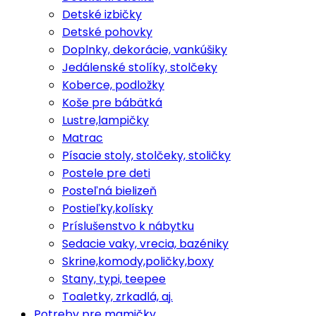
Detské izbičky
Detské pohovky
Doplnky, dekorácie, vankúšiky
Jedálenské stolíky, stolčeky
Koberce, podložky
Koše pre bábätká
Lustre,lampičky
Matrac
Písacie stoly, stolčeky, stoličky
Postele pre deti
Posteľná bielizeň
Postieľky,kolísky
Príslušenstvo k nábytku
Sedacie vaky, vrecia, bazéniky
Skrine,komody,poličky,boxy
Stany, typi, teepee
Toaletky, zrkadlá, aj.
Potreby pre mamičky