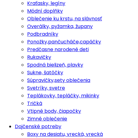
Kraťasky, legíny
Módní doplňky
Oblečenie ku krstu, na slávnosť
Overálky, pyžamka, župany
Podbradníky
Ponožky,pančucháče,capáčky
Predčasne narodené deti
Rukavičky
Spodná bielizeň, plavky
Sukne, šatôčky
Súpravičky,sety oblečenia
Svetríky, svetre
Teplákovky, tepláčky, mikinky
Tričká
Vtipné body, čiapočky
Zimné oblečenie
Dojčenské potreby
Boxy na desiatu, vrecká, vrecká