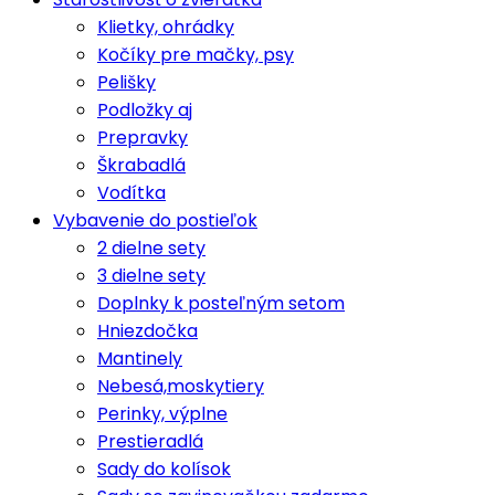
Klietky, ohrádky
Kočíky pre mačky, psy
Pelišky
Podložky aj
Prepravky
Škrabadlá
Vodítka
Vybavenie do postieľok
2 dielne sety
3 dielne sety
Doplnky k posteľným setom
Hniezdočka
Mantinely
Nebesá,moskytiery
Perinky, výplne
Prestieradlá
Sady do kolísok