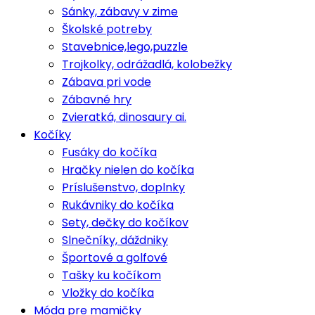
Sánky, zábavy v zime
Školské potreby
Stavebnice,lego,puzzle
Trojkolky, odrážadlá, kolobežky
Zábava pri vode
Zábavné hry
Zvieratká, dinosaury ai.
Kočíky
Fusáky do kočíka
Hračky nielen do kočíka
Príslušenstvo, doplnky
Rukávniky do kočíka
Sety, dečky do kočíkov
Slnečníky, dáždniky
Športové a golfové
Tašky ku kočíkom
Vložky do kočíka
Móda pre mamičky