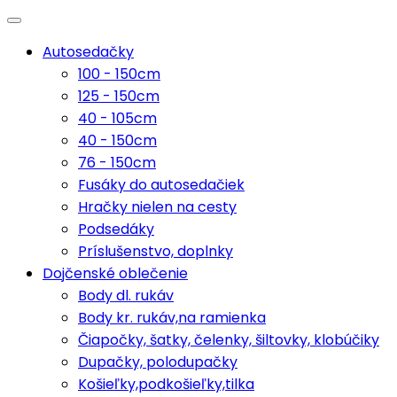
Autosedačky
100 - 150cm
125 - 150cm
40 - 105cm
40 - 150cm
76 - 150cm
Fusáky do autosedačiek
Hračky nielen na cesty
Podsedáky
Príslušenstvo, doplnky
Dojčenské oblečenie
Body dl. rukáv
Body kr. rukáv,na ramienka
Čiapočky, šatky, čelenky, šiltovky, klobúčiky
Dupačky, polodupačky
Košieľky,podkošieľky,tilka