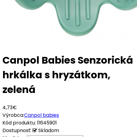
Canpol Babies Senzorická
hrkálka s hryzátkom,
zelená
4,73€
Výrobca:
Canpol babies
Kód produktu:
11645901
Dostupnosť:
Skladom