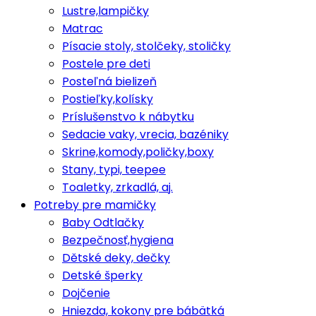
Lustre,lampičky
Matrac
Písacie stoly, stolčeky, stoličky
Postele pre deti
Posteľná bielizeň
Postieľky,kolísky
Príslušenstvo k nábytku
Sedacie vaky, vrecia, bazéniky
Skrine,komody,poličky,boxy
Stany, typi, teepee
Toaletky, zrkadlá, aj.
Potreby pre mamičky
Baby Odtlačky
Bezpečnosť,hygiena
Dětské deky, dečky
Detské šperky
Dojčenie
Hniezda, kokony pre bábätká