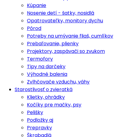
Kúpanie
Nosenie detí - šatky, nosidlá
Opatrovateľky, monitory dychu
Pôrod
Potreby na umývanie fliaš, cumlíkov
Prebaľovanie, plienky
Projektory, zaspávači so zvukom
Termofory
Tipy na darčeky
Výhodné balenia
Zvlhčovače vzduchu, váhy
Starostlivosť o zvieratká
Klietky, ohrádky
Kočíky pre mačky, psy
Pelišky
Podložky aj
Prepravky
Škrabadlá