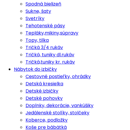
Spodná bielizeň
Sukne, šaty
Svetríky
Tehotenské pásy
Tepláky,mikiny,súpravy
Topy, tilka
Tričká 3/4 rukáv
Tričká, tuniky dl.rukáv
Tričká,tuniky kr. rukáv
Nábytok do izbičky
Cestovné postieľky, ohrádky
Detská kresielka
Detské izbičky
Detské pohovky
Doplnky, dekorácie, vankúšiky
Jedálenské stolíky, stolčeky
Koberce, podložky
Koše pre bábätká