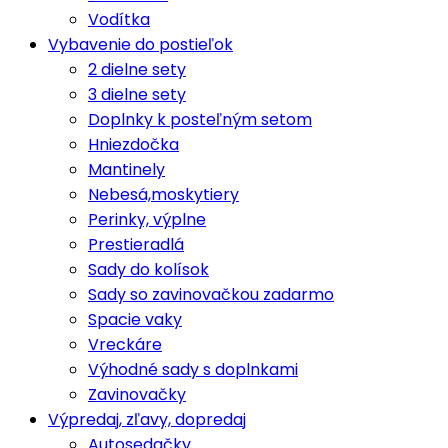
Vodítka
Vybavenie do postieľok
2 dielne sety
3 dielne sety
Doplnky k posteľným setom
Hniezdočka
Mantinely
Nebesá,moskytiery
Perinky, výplne
Prestieradlá
Sady do kolísok
Sady so zavinovačkou zadarmo
Spacie vaky
Vreckáre
Výhodné sady s doplnkami
Zavinovačky
Výpredaj, zľavy, dopredaj
Autosedačky