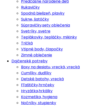
Predčasne narodené deti
Rukavičky
Spodná bielizeň, plavky
Sukne, šatôčky
Súpravičky,sety oblečenia
Svetríky, svetre
Teplákovky, tepláčky, mikinky
Tričká
Vtipné body, čiapočky
Zimné oblečenie
Dojčenské potreby
Boxy na desiatu, vrecká, vrecká
Cumlíky, dudlíky
Detské batohy, vrecká
Fľaštičky,hrnčeky
Hryzátka,hrkálky
Kozmetika, hygiena
Nočníky, stupienky