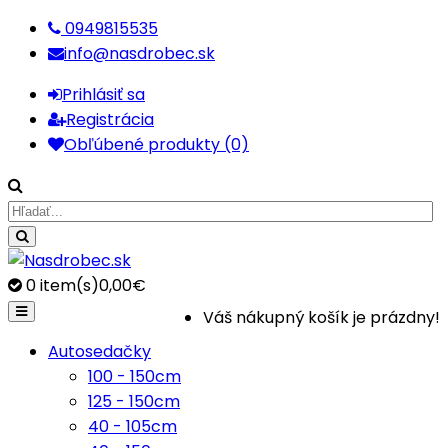
0949815535
info@nasdrobec.sk
Prihlásiť sa
Registrácia
Obľúbené produkty (0)
0
item(s)
0,00€
Váš nákupný košík je prázdny!
Autosedačky
100 - 150cm
125 - 150cm
40 - 105cm