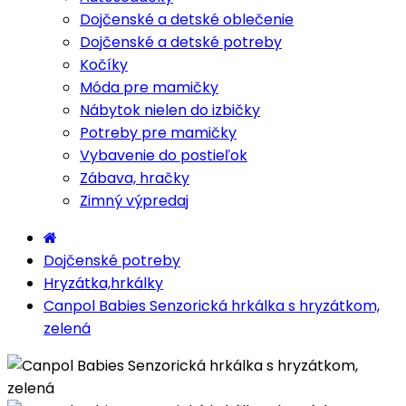
Dojčenské a detské oblečenie
Dojčenské a detské potreby
Kočíky
Móda pre mamičky
Nábytok nielen do izbičky
Potreby pre mamičky
Vybavenie do postieľok
Zábava, hračky
Zimný výpredaj
Dojčenské potreby
Hryzátka,hrkálky
Canpol Babies Senzorická hrkálka s hryzátkom,
zelená