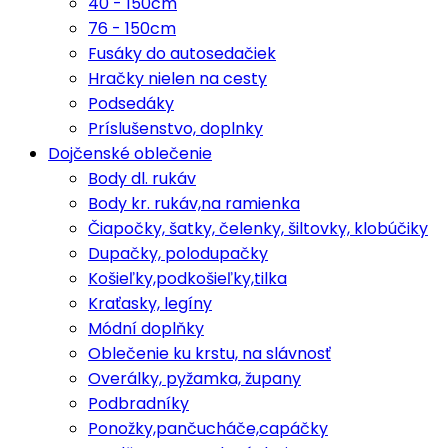
40 - 150cm
76 - 150cm
Fusáky do autosedačiek
Hračky nielen na cesty
Podsedáky
Príslušenstvo, doplnky
Dojčenské oblečenie
Body dl. rukáv
Body kr. rukáv,na ramienka
Čiapočky, šatky, čelenky, šiltovky, klobúčiky
Dupačky, polodupačky
Košieľky,podkošieľky,tilka
Kraťasky, legíny
Módní doplňky
Oblečenie ku krstu, na slávnosť
Overálky, pyžamka, župany
Podbradníky
Ponožky,pančucháče,capáčky