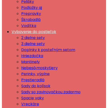
Pelišky
Podložky aj
Prepravky
Škrabadlá
Vodítka
Vybavenie do postieľok
2 dielne sety
3 dielne sety
Doplnky k posteľným setom
Hniezdočka
Mantinely
Nebesá,moskytiery
Perinky, výplne
Prestieradlá
Sady do kolísok
Sady so zavinovačkou zadarmo
Spacie vaky
Vreckáre