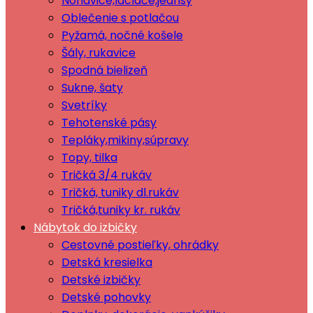
Nohavice,lacláče,jeansy
Oblečenie s potlačou
Pyžamá, nočné košele
Šály, rukavice
Spodná bielizeň
Sukne, šaty
Svetríky
Tehotenské pásy
Tepláky,mikiny,súpravy
Topy, tilka
Tričká 3/4 rukáv
Tričká, tuniky dl.rukáv
Tričká,tuniky kr. rukáv
Nábytok do izbičky
Cestovné postieľky, ohrádky
Detská kresielka
Detské izbičky
Detské pohovky