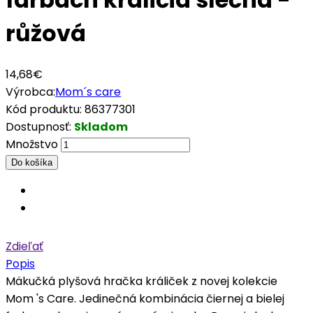
růžová
14,68€
Výrobca:
Mom´s care
Kód produktu:
86377301
Dostupnosť:
Skladom
Množstvo
Zdieľať
Popis
Mäkučká plyšová hračka králiček z novej kolekcie
Mom 's Care. Jedinečná kombinácia čiernej a bielej