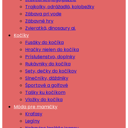
Trojkolky, odrážadlá, kolobežky
Zábava pri vode
Zábavné hry
Zvieratká, dinosaury ai.
Kočíky
Fusáky do kočíka
Hračky nielen do kočíka
Príslušenstvo, doplnky
Rukávniky do kočíka
Sety, dečky do kočíkov
Slnečníky, dáždniky
Športové a golfové
Tašky ku kočíkom
Vložky do kočíka
Móda pre mamičky
Kraťasy
Legíny