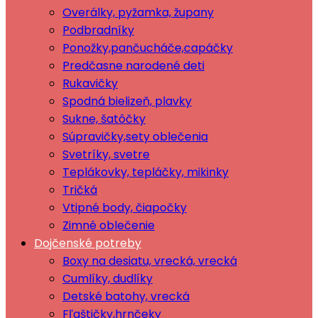
Overálky, pyžamka, župany
Podbradníky
Ponožky,pančucháče,capáčky
Predčasne narodené deti
Rukavičky
Spodná bielizeň, plavky
Sukne, šatôčky
Súpravičky,sety oblečenia
Svetríky, svetre
Teplákovky, tepláčky, mikinky
Tričká
Vtipné body, čiapočky
Zimné oblečenie
Dojčenské potreby
Boxy na desiatu, vrecká, vrecká
Cumlíky, dudlíky
Detské batohy, vrecká
Fľaštičky,hrnčeky