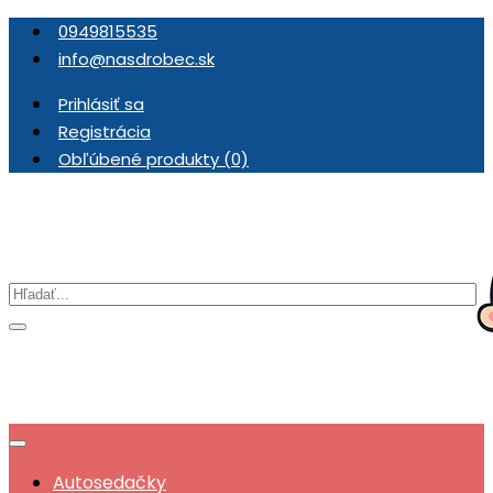
0949815535
info@nasdrobec.sk
Prihlásiť sa
Registrácia
Obľúbené produkty (0)
Autosedačky