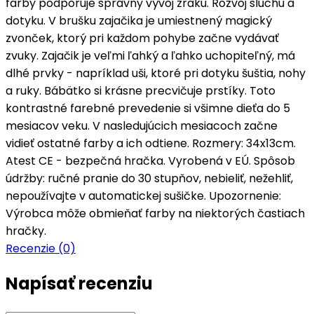
farby podporuje správny vývoj zraku. Rozvoj sluchu a
dotyku. V brušku zajačika je umiestnený magický
zvonček, ktorý pri každom pohybe začne vydávať
zvuky. Zajačik je veľmi ľahký a ľahko uchopiteľný, má
dlhé prvky - napríklad uši, ktoré pri dotyku šuštia, nohy
a ruky. Bábätko si krásne precvičuje prstíky. Toto
kontrastné farebné prevedenie si všimne dieťa do 5
mesiacov veku. V nasledujúcich mesiacoch začne
vidieť ostatné farby a ich odtiene. Rozmery: 34x13cm.
Atest CE - bezpečná hračka. Vyrobená v EÚ. Spôsob
údržby: ručné pranie do 30 stupňov, nebieliť, nežehliť,
nepoužívajte v automatickej sušičke. Upozornenie:
Výrobca môže obmieňať farby na niektorých častiach
hračky.
Recenzie (0)
Napísať recenziu