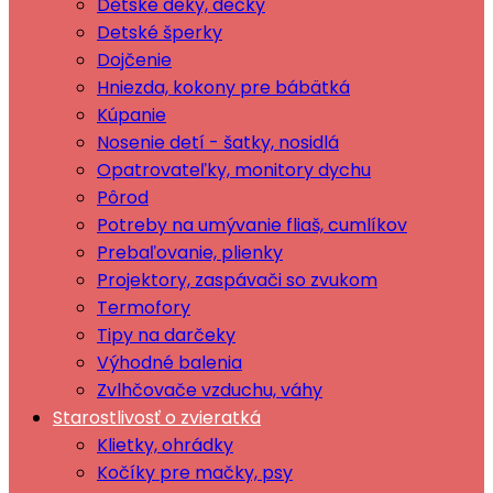
Dětské deky, dečky
Detské šperky
Dojčenie
Hniezda, kokony pre bábätká
Kúpanie
Nosenie detí - šatky, nosidlá
Opatrovateľky, monitory dychu
Pôrod
Potreby na umývanie fliaš, cumlíkov
Prebaľovanie, plienky
Projektory, zaspávači so zvukom
Termofory
Tipy na darčeky
Výhodné balenia
Zvlhčovače vzduchu, váhy
Starostlivosť o zvieratká
Klietky, ohrádky
Kočíky pre mačky, psy