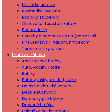
Hryzátka,hrkálky
Kozmetika, hygiena
Nočníky, stupienky
Ohrievače fliaš, sterilizátory
Podbradníky
Potreby a pomôcky na umývanie fliaš
Príslušenstvo k fľašiam, hrnčekom
Taniere, misky, príbor
Hračky a zábava
Antistresové hračky
Autá, vláčiky, koľaje
Bábiky
Batohy,tašky pre deti, kufre
Detské elektrické vozidlá
Detské kuchynky
Domečky pre bábiky
Drevené hračky
Hojdačky, hojdacie kone