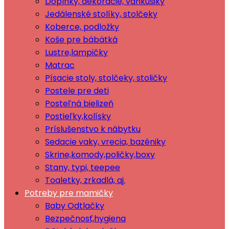
Doplnky, dekorácie, vankúšiky
Jedálenské stolíky, stolčeky
Koberce, podložky
Koše pre bábätká
Lustre,lampičky
Matrac
Písacie stoly, stolčeky, stoličky
Postele pre deti
Posteľná bielizeň
Postieľky,kolísky
Príslušenstvo k nábytku
Sedacie vaky, vrecia, bazéniky
Skrine,komody,poličky,boxy
Stany, typi, teepee
Toaletky, zrkadlá, aj.
Potreby pre mamičky
Baby Odtlačky
Bezpečnosť,hygiena