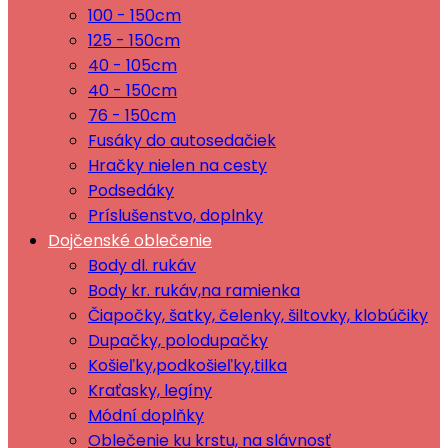
100 - 150cm
125 - 150cm
40 - 105cm
40 - 150cm
76 - 150cm
Fusáky do autosedačiek
Hračky nielen na cesty
Podsedáky
Príslušenstvo, doplnky
Dojčenské oblečenie
Body dl. rukáv
Body kr. rukáv,na ramienka
Čiapočky, šatky, čelenky, šiltovky, klobúčiky
Dupačky, polodupačky
Košieľky,podkošieľky,tilka
Kraťasky, legíny
Módní doplňky
Oblečenie ku krstu, na slávnosť