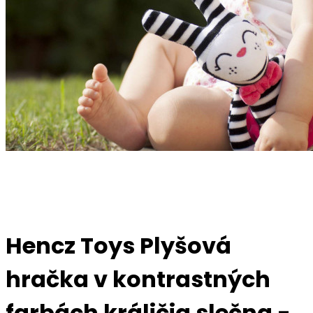
Hencz Toys Plyšová
hračka v kontrastných
farbách králičia slečna -