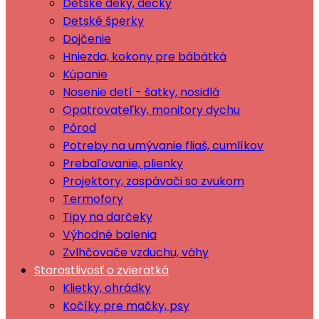
Dětské deky, dečky
Detské šperky
Dojčenie
Hniezda, kokony pre bábätká
Kúpanie
Nosenie detí - šatky, nosidlá
Opatrovateľky, monitory dychu
Pôrod
Potreby na umývanie fliaš, cumlíkov
Prebaľovanie, plienky
Projektory, zaspávači so zvukom
Termofory
Tipy na darčeky
Výhodné balenia
Zvlhčovače vzduchu, váhy
Starostlivosť o zvieratká
Klietky, ohrádky
Kočíky pre mačky, psy