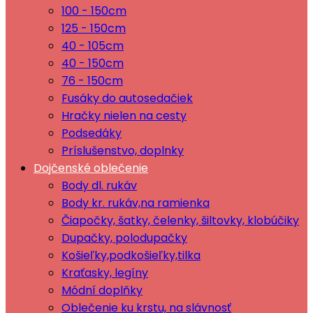
100 - 150cm
125 - 150cm
40 - 105cm
40 - 150cm
76 - 150cm
Fusáky do autosedačiek
Hračky nielen na cesty
Podsedáky
Príslušenstvo, doplnky
Dojčenské oblečenie
Body dl. rukáv
Body kr. rukáv,na ramienka
Čiapočky, šatky, čelenky, šiltovky, klobúčiky
Dupačky, polodupačky
Košieľky,podkošieľky,tilka
Kraťasky, legíny
Módní doplňky
Oblečenie ku krstu, na slávnosť