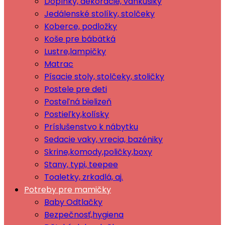
Doplnky, dekorácie, vankúšiky
Jedálenské stolíky, stolčeky
Koberce, podložky
Koše pre bábätká
Lustre,lampičky
Matrac
Písacie stoly, stolčeky, stoličky
Postele pre deti
Posteľná bielizeň
Postieľky,kolísky
Príslušenstvo k nábytku
Sedacie vaky, vrecia, bazéniky
Skrine,komody,poličky,boxy
Stany, typi, teepee
Toaletky, zrkadlá, aj.
Potreby pre mamičky
Baby Odtlačky
Bezpečnosť,hygiena