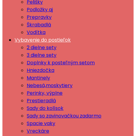
Pelišky
Podložky aj
Prepravky
Škrabadlá
Vodítka
Vybavenie do postieľok
2 dielne sety
3 dielne sety
Doplnky k posteľným setom
Hniezdočka
Mantinely
Nebesá,moskytiery
Perinky, výplne
Prestieradlá
Sady do kolísok
Sady so zavinovačkou zadarmo
Spacie vaky
Vreckáre