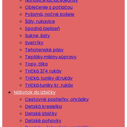
Nohavice,lacláče,jeansy
Oblečenie s potlačou
Pyžamá, nočné košele
Šály, rukavice
Spodná bielizeň
Sukne, šaty
Svetríky
Tehotenské pásy
Tepláky,mikiny,súpravy
Topy, tilka
Tričká 3/4 rukáv
Tričká, tuniky dl.rukáv
Tričká,tuniky kr. rukáv
Nábytok do izbičky
Cestovné postieľky, ohrádky
Detská kresielka
Detské izbičky
Detské pohovky