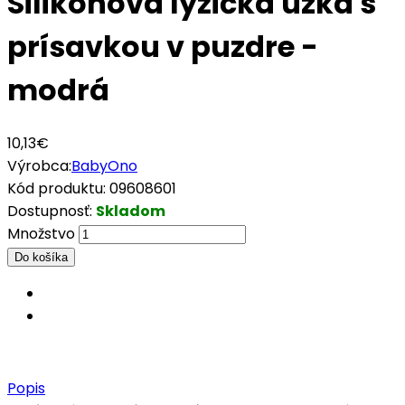
Silikónová lyžička úzka s
prísavkou v puzdre -
modrá
10,13€
Výrobca:
BabyOno
Kód produktu:
09608601
Dostupnosť:
Skladom
Množstvo
Popis