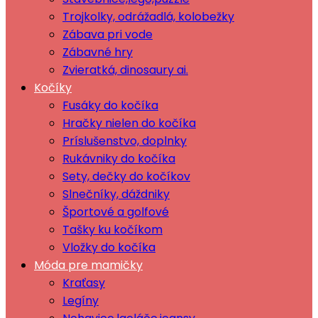
Trojkolky, odrážadlá, kolobežky
Zábava pri vode
Zábavné hry
Zvieratká, dinosaury ai.
Kočíky
Fusáky do kočíka
Hračky nielen do kočíka
Príslušenstvo, doplnky
Rukávniky do kočíka
Sety, dečky do kočíkov
Slnečníky, dáždniky
Športové a golfové
Tašky ku kočíkom
Vložky do kočíka
Móda pre mamičky
Kraťasy
Legíny