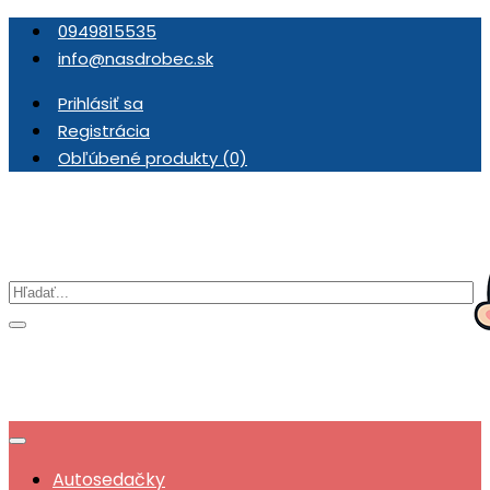
0949815535
info@nasdrobec.sk
Prihlásiť sa
Registrácia
Obľúbené produkty (0)
Autosedačky