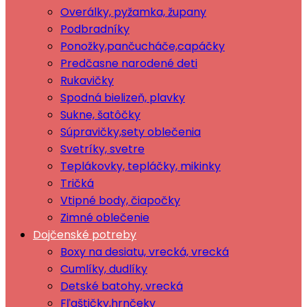
Overálky, pyžamka, župany
Podbradníky
Ponožky,pančucháče,capáčky
Predčasne narodené deti
Rukavičky
Spodná bielizeň, plavky
Sukne, šatôčky
Súpravičky,sety oblečenia
Svetríky, svetre
Teplákovky, tepláčky, mikinky
Tričká
Vtipné body, čiapočky
Zimné oblečenie
Dojčenské potreby
Boxy na desiatu, vrecká, vrecká
Cumlíky, dudlíky
Detské batohy, vrecká
Fľaštičky,hrnčeky