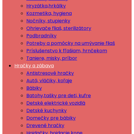
Hryzátka,hrkálky
Kozmetika, hygiena
Nočníky, stupienky
Ohrievače fliaš, sterilizátory
Podbradníky
Potreby a pomôcky na umývanie fliaš
Príslušenstvo k fľašiam, hrnčekom
Taniere, misky, príbor
Hračky a zábava
Antistresové hračky
Autá, vláčiky, koľaje
Bábiky
Batohy,tašky pre deti, kufre
Detské elektrické vozidlá
Detské kuchynky
Domečky pre bábiky
Drevené hračky
Hojdačky, hojdacie kone