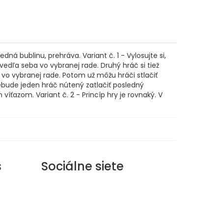
ná bublinu, prehráva. Variant č. 1 - Vylosujte si,
 vedľa seba vo vybranej rade. Druhý hráč si tiež
a vo vybranej rade. Potom už môžu hráči stlačiť
nebude jeden hráč nútený zatlačiť posledný
víťazom. Variant č. 2 - Princíp hry je rovnaký. V
s
Sociálne siete