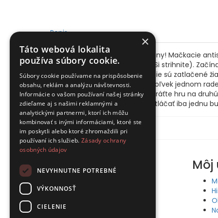
Popis
×
Táto webová lokalita
BUBBLE POPS! - Praskajúce bubliny! Mačkacie antist
používa súbory cookie.
kto začne hrať ako prvý (napr. Si strihnite). Začí
vyberie jednu radu, kde zatiaľ nie sú zatlačené ž
Súbory cookie používame na prispôsobenie
ľubovoľný počet bublín v akejkoľvek jednom rade.
obsahu, reklám a analýzu návštevnosti.
bublinu. Tento hráč prehral. Obráťte hru na druhú 
Informácie o vašom používaní našej stránky
tejto variante hry ale môžete stláčať iba jednu bu
zdieľame aj s našimi reklamnými a
analytickými partnermi, ktorí ich môžu
kombinovať s inými informáciami, ktoré ste
Recenzie (0)
im poskytli alebo ktoré zhromaždili pri
používaní ich služieb.
Zásady ochrany
osobných údajov
Informácie
Môj 
NEVYHNUTNE POTREBNÉ
Obchodné podmienky
M
VÝKONNOSŤ
Odstúpenie od zmluvy
H
Reklamačný poriadok
O
CIELENIE
Doprava a platba
N