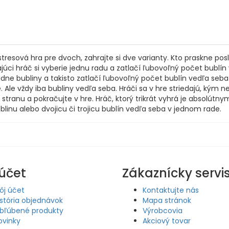
resová hra pre dvoch, zahrajte si dve varianty. Kto praskne posled
najúci hráč si vyberie jednu radu a zatlačí ľubovoľný počet bublín
iadne bubliny a takisto zatlačí ľubovoľný počet bublín vedľa seb
 Ale vždy iba bubliny vedľa seba. Hráči sa v hre striedajú, kým 
stranu a pokračujte v hre. Hráč, ktorý trikrát vyhrá je absolútnym 
blinu alebo dvojicu či trojicu bublín vedľa seba v jednom rade.
účet
Zákaznícky servi
ôj účet
Kontaktujte nás
istória objednávok
Mapa stránok
bľúbené produkty
Výrobcovia
ovinky
Akciový tovar