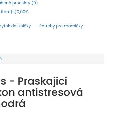
bené produkty (0)
0
item(s)
0,00€
ytok do izbičky
Potreby pre mamičky
á
 - Praskající
ikon antistresová
modrá