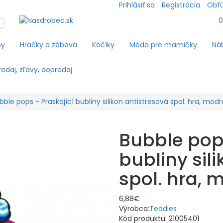
Prihlásiť sa
Registrácia
Obľú
by
Hračky a zábava
Kočíky
Móda pre mamičky
Náb
edaj, zľavy, dopredaj
bble pops - Praskající bubliny silikon antistresová spol. hra, modr
Bubble pops
bubliny sil
spol. hra, 
6,88€
Výrobca:
Teddies
Kód produktu:
21005401