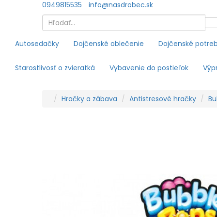
0949815535
info@nasdrobec.sk
Autosedačky
Dojčenské oblečenie
Dojčenské potre
Starostlivosť o zvieratká
Vybavenie do postieľok
Výpr
Hračky a zábava
Antistresové hračky
Bu