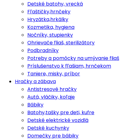
Detské batohy, vrecká
Fľaštičky,hrnčeky
Hryzátka,hrkálky
Kozmetika, hygiena
Nočníky, stupienky
Ohrievače fliaš, sterilizátory
Podbradníky
Potreby a pomôcky na umývanie fliaš
Príslušenstvo k fľašiam, hrnčekom
Taniere, misky, príbor
Hračky a zábava
Antistresové hračky
Autá, vláčiky, koľaje
Bábiky
Batohy,tašky pre deti, kufre
Detské elektrické vozidlá
Detské kuchynky
Domečky pre bábiky