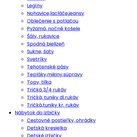
Legíny
Nohavice,lacláče,jeansy
Oblečenie s potlačou
Pyžamá, nočné košele
Šály, rukavice
Spodná bielizeň
Sukne, šaty
Svetríky
Tehotenské pásy
Tepláky,mikiny,súpravy
Topy, tilka
Tričká 3/4 rukáv
Tričká, tuniky dl.rukáv
Tričká,tuniky kr. rukáv
Nábytok do izbičky
Cestovné postieľky, ohrádky
Detská kresielka
Detské izbičky