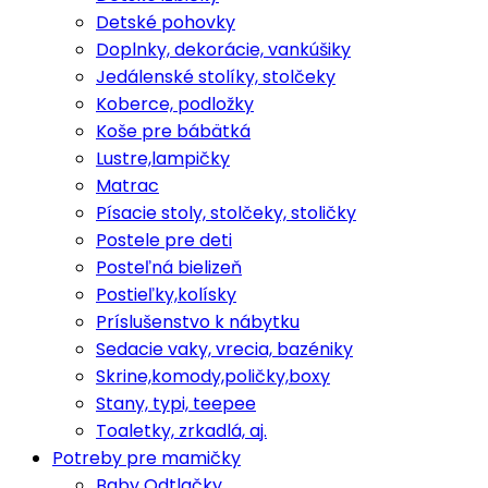
Detské pohovky
Doplnky, dekorácie, vankúšiky
Jedálenské stolíky, stolčeky
Koberce, podložky
Koše pre bábätká
Lustre,lampičky
Matrac
Písacie stoly, stolčeky, stoličky
Postele pre deti
Posteľná bielizeň
Postieľky,kolísky
Príslušenstvo k nábytku
Sedacie vaky, vrecia, bazéniky
Skrine,komody,poličky,boxy
Stany, typi, teepee
Toaletky, zrkadlá, aj.
Potreby pre mamičky
Baby Odtlačky