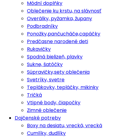
Módní doplňky
Oblečenie ku krstu, na slávnosť
Overálky, pyžamka, župany
Podbradníky
Ponožky,pančucháče,capáčky
Predčasne narodené deti
Rukavičky
Spodná bielizeň, plavky
Sukne, šatôčky
Súpravičky,sety oblečenia
Svetríky, svetre
Teplákovky, tepláčky, mikinky
Tričká
Vtipné body, čiapočky
Zimné oblečenie
Dojčenské potreby
Boxy na desiatu, vrecká, vrecká
Cumlíky, dudlíky