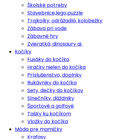
Školské potreby
Stavebnice,lego,puzzle
Trojkolky, odrážadlá, kolobežky
Zábava pri vode
Zábavné hry
Zvieratká, dinosaury ai.
Kočíky
Fusáky do kočíka
Hračky nielen do kočíka
Príslušenstvo, doplnky
Rukávniky do kočíka
Sety, dečky do kočíkov
Slnečníky, dáždniky
Športové a golfové
Tašky ku kočíkom
Vložky do kočíka
Móda pre mamičky
Kraťasy