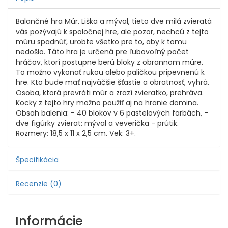
Balančné hra Múr. Liška a mýval, tieto dve milá zvieratá
vás pozývajú k spoločnej hre, ale pozor, nechcú z tejto
múru spadnúť, urobte všetko pre to, aby k tomu
nedošlo. Táto hra je určená pre ľubovoľný počet
hráčov, ktorí postupne berú bloky z obrannom múre.
To možno vykonať rukou alebo paličkou pripevnenú k
hre. Kto bude mať najväčšie šťastie a obratnosť, vyhrá.
Osoba, ktorá prevráti múr a zrazí zvieratko, prehráva.
Kocky z tejto hry možno použiť aj na hranie domina.
Obsah balenia: - 40 blokov v 6 pastelových farbách, -
dve figúrky zvierat: mýval a veverička - prútik.
Rozmery: 18,5 x 11 x 2,5 cm. Vek: 3+.
Špecifikácia
Recenzie (0)
Informácie