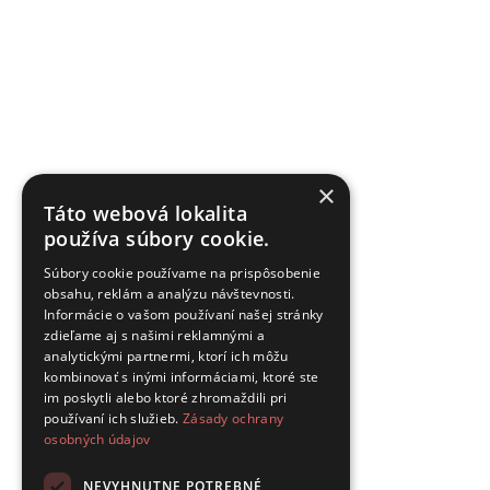
×
Táto webová lokalita
používa súbory cookie.
Súbory cookie používame na prispôsobenie
obsahu, reklám a analýzu návštevnosti.
Informácie o vašom používaní našej stránky
zdieľame aj s našimi reklamnými a
analytickými partnermi, ktorí ich môžu
kombinovať s inými informáciami, ktoré ste
im poskytli alebo ktoré zhromaždili pri
používaní ich služieb.
Zásady ochrany
osobných údajov
NEVYHNUTNE POTREBNÉ