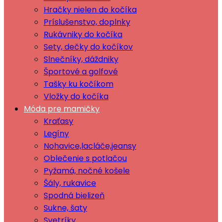
Hračky nielen do kočíka
Príslušenstvo, doplnky
Rukávniky do kočíka
Sety, dečky do kočíkov
Slnečníky, dáždniky
Športové a golfové
Tašky ku kočíkom
Vložky do kočíka
Móda pre mamičky
Kraťasy
Legíny
Nohavice,lacláče,jeansy
Oblečenie s potlačou
Pyžamá, nočné košele
Šály, rukavice
Spodná bielizeň
Sukne, šaty
Svetríky