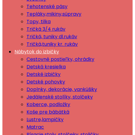
Tehotenské pásy
Tepláky,mikiny,súpravy
Topy, tilka
Tričká 3/4 rukáv
Tričká, tuniky dl.rukáv
Tričká,tuniky kr. rukáv
Nábytok do izbičky
Cestovné postieľky, ohrádky
Detská kresielka
Detské izbičky
Detské pohovky
Doplnky, dekorácie, vankúšiky
Jedálenské stolíky, stolčeky
Koberce, podložky
Koše pre bábätká
Lustre,lampičky
Matrac
Písacie stoly, stolčeky, stoličky