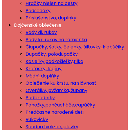
Hračky nielen na cesty
Podsedáky
Príslušenstvo, doplnky
Dojčenské oblečenie
Body dl. rukáv
Body kr. rukáv,na ramienka
Čiapočky, šatky, čelenky, šiltovky, klobúčiky
Dupačky, polodupačky
Košieľky,podkošieľky,tilka
Kraťasky, legíny
Módní doplňky
Oblečenie ku krstu, na slávnosť
Overálky, pyžamka, župany
Podbradníky
Ponožky,pančucháče,capáčky
Predčasne narodené deti
Rukavičky
Spodná bielizeň, plavky