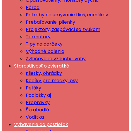
Opatrovateľky, monitory dychu
Pôrod
Potreby na umývanie fliaš, cumlíkov
Prebaľovanie, plienky
Projektory, zaspávači so zvukom
Termofory
Tipy na darčeky
Výhodné balenia
Zvlhčovače vzduchu, váhy
Starostlivosť o zvieratká
Klietky, ohrádky
Kočíky pre mačky, psy
Pelišky
Podložky aj
Prepravky
Škrabadlá
Vodítka
Vybavenie do postieľok