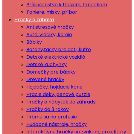
Príslušenstvo k fľašiam, hrnčekom
Taniere, misky, príbor
Hračky a zábava
Antistresové hračky
Autá, vláčiky, koľaje
Bábiky
Batohy,tašky pre deti, kufre
Detské elektrické vozidlá
Detské kuchynky
Domečky pre bábiky
Drevené hračky
Hojdačky, hojdacie kone
Hracie deky, penové puzzle
Hračky a nábytok do záhrady
Hračky do 3 rokov
Hráme sa na profesie
Hudobné nástroje, hračky
Interaktívne hračky so zvukom, projektory