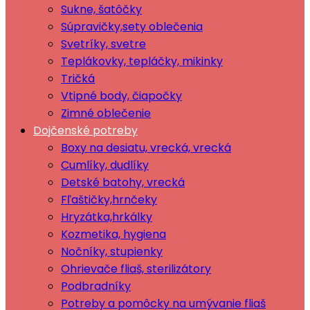
Sukne, šatôčky
Súpravičky,sety oblečenia
Svetríky, svetre
Teplákovky, tepláčky, mikinky
Tričká
Vtipné body, čiapočky
Zimné oblečenie
Dojčenské potreby
Boxy na desiatu, vrecká, vrecká
Cumlíky, dudlíky
Detské batohy, vrecká
Fľaštičky,hrnčeky
Hryzátka,hrkálky
Kozmetika, hygiena
Nočníky, stupienky
Ohrievače fliaš, sterilizátory
Podbradníky
Potreby a pomôcky na umývanie fliaš