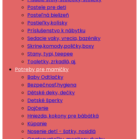
Postele pre deti
Posteľná bielizeň
Postieľky,kolísky
Príslušenstvo k nábytku
Sedacie vaky, vrecia, bazéniky
Skrine,komody,poličky,boxy
Stany, typi, teepee
Toaletky, zrkadlá, aj.
Potreby pre mamičky
Baby Odtlačky
Bezpečnosť,hygiena
Dětské deky, dečky
Detské šperky
Dojčenie
Hniezda, kokony pre bábätká
Kúpanie
Nosenie detí - šatky, nosidlá