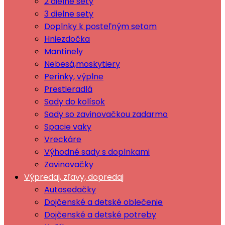
2 dielne sety
3 dielne sety
Doplnky k posteľným setom
Hniezdočka
Mantinely
Nebesá,moskytiery
Perinky, výplne
Prestieradlá
Sady do kolísok
Sady so zavinovačkou zadarmo
Spacie vaky
Vreckáre
Výhodné sady s doplnkami
Zavinovačky
Výpredaj, zľavy, dopredaj
Autosedačky
Dojčenské a detské oblečenie
Dojčenské a detské potreby