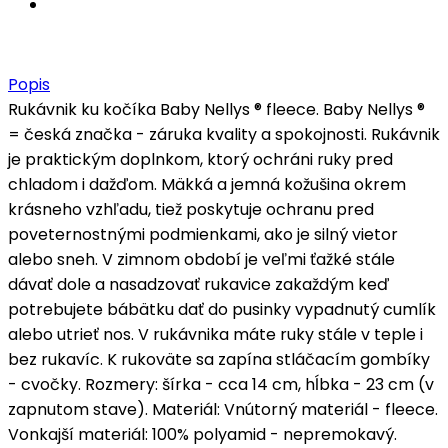
Popis
Rukávnik ku kočíka Baby Nellys ® fleece. Baby Nellys ®
= česká značka - záruka kvality a spokojnosti. Rukávnik
je praktickým doplnkom, ktorý ochráni ruky pred
chladom i dažďom. Mäkká a jemná kožušina okrem
krásneho vzhľadu, tiež poskytuje ochranu pred
poveternostnými podmienkami, ako je silný vietor
alebo sneh. V zimnom období je veľmi ťažké stále
dávať dole a nasadzovať rukavice zakaždým keď
potrebujete bábätku dať do pusinky vypadnutý cumlík
alebo utrieť nos. V rukávnika máte ruky stále v teple i
bez rukavíc. K rukoväte sa zapína stláčacím gombíky
- cvočky. Rozmery: šírka - cca 14 cm, hĺbka - 23 cm (v
zapnutom stave). Materiál: Vnútorný materiál - fleece.
Vonkajší materiál: 100% polyamid - nepremokavý.