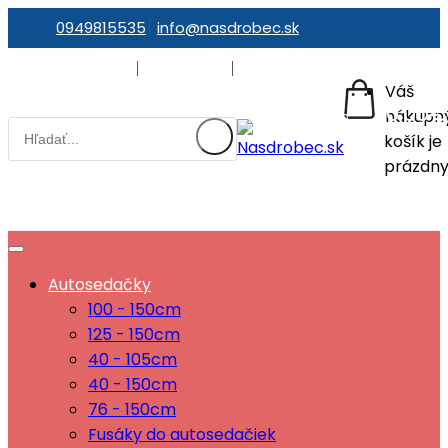
0949815535
info@nasdrobec.sk
Prihlásiť sa
Registrácia
Obľúbené produkty (0)
Váš
0,00€
nákupn
0
košík je
prázdny
Autosedačky
100 - 150cm
125 - 150cm
40 - 105cm
40 - 150cm
76 - 150cm
Fusáky do autosedačiek