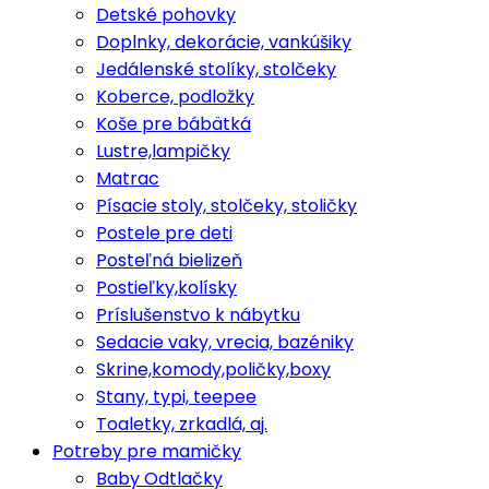
Detské pohovky
Doplnky, dekorácie, vankúšiky
Jedálenské stolíky, stolčeky
Koberce, podložky
Koše pre bábätká
Lustre,lampičky
Matrac
Písacie stoly, stolčeky, stoličky
Postele pre deti
Posteľná bielizeň
Postieľky,kolísky
Príslušenstvo k nábytku
Sedacie vaky, vrecia, bazéniky
Skrine,komody,poličky,boxy
Stany, typi, teepee
Toaletky, zrkadlá, aj.
Potreby pre mamičky
Baby Odtlačky