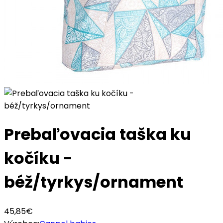
Prebaľovacia taška ku
kočíku -
béž/tyrkys/ornament
45,85€