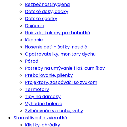
Bezpečnosť,hygiena
Dětské deky, dečky
Detské šperky
Dojčenie
Hniezda, kokony pre bábätká
Kúpanie
Nosenie detí - šatky, nosidlá
Opatrovateľky, monitory dychu
Pôrod
Potreby na umývanie fliaš, cumlíkov
Prebaľovanie, plienky
Projektory, zaspávači so zvukom
Termofory
Tipy na darčeky
Výhodné balenia
Zvlhčovače vzduchu, váhy
Starostlivosť o zvieratká
Klietky, ohrádky