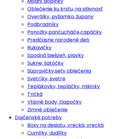
Módní doplňky
Oblečenie ku krstu, na slávnosť
Overálky, pyžamka, župany
Podbradníky
Ponožky,pančucháče,capáčky
Predčasne narodené deti
Rukavičky
Spodná bielizeň, plavky
Sukne, šatôčky
Súpravičky,sety oblečenia
Svetríky, svetre
Teplákovky, tepláčky, mikinky
Tričká
Vtipné body, čiapočky
Zimné oblečenie
Dojčenské potreby
Boxy na desiatu, vrecká, vrecká
Cumlíky, dudlíky