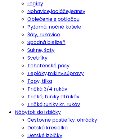
Legíny
Nohavice,lacláče,jeansy
Oblečenie s potlačou
Pyžamá, nočné košele
Šály, rukavice
Spodná bielizeň
Sukne, šaty
Svetríky
Tehotenské pásy
Tepláky,mikiny,súpravy
Topy, tilka
Tričká 3/4 rukáv
Tričká, tuniky dl.rukáv
Tričká,tuniky kr. rukáv
Nábytok do izbičky
Cestovné postieľky, ohrádky
Detská kresielka
Detské izbičky