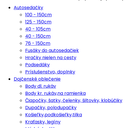
Autosedačky
100 - 150cm
125 - 150cm
40 - 105cm
40 - 150cm
76 - 150cm
Fusáky do autosedačiek
Hračky nielen na cesty
Podsedáky
Príslušenstvo, doplnky
Dojčenské oblečenie
Body dl. rukáv
Body kr. rukáv,na ramienka
Čiapočky, šatky, čelenky, šiltovky, klobúčiky
Dupačky, polodupačky
Košieľky,podkošieľky,tilka
Kraťasky, legíny