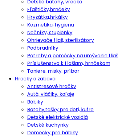
Detské batohy, vrecká
Fľaštičky,hrnčeky
Hryzátka,hrkálky
Kozmetika, hygiena
Nočníky, stupienky
Ohrievače fliaš, sterilizátory
Podbradníky
Potreby a pomôcky na umývanie fliaš
Príslušenstvo k fľašiam, hrnčekom
Taniere, misky, príbor
Hračky a zábava
Antistresové hračky
Autá, vláčiky, koľaje
Bábiky
Batohy,tašky pre deti, kufre
Detské elektrické vozidlá
Detské kuchynky
Domečky pre bábiky