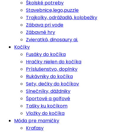
Školské potreby
Stavebnice,lego,puzzle
Trojkolky, odrážadlá, kolobežky
Zábava pri vode
Zábavné hry
Zvieratká, dinosaury ai.
Kočíky
Fusáky do kočíka
Hračky nielen do kočíka
Príslušenstvo, doplnky
Rukávniky do kočíka
Sety, dečky do kočíkov
Slnečníky, dáždniky
Športové a golfové
Tašky ku kočíkom
Vložky do kočíka
Móda pre mamičky
Kraťasy