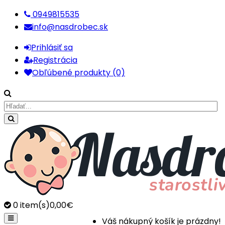
0949815535
info@nasdrobec.sk
Prihlásiť sa
Registrácia
Obľúbené produkty (0)
0
item(s)
0,00€
Váš nákupný košík je prázdny!