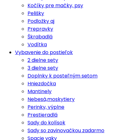
Kočíky pre mačky, psy
Pelišky
Podložky aj
Prepravky
Škrabadlá
Vodítka
Vybavenie do postieľok
2 dielne sety
3 dielne sety
Doplnky k posteľným setom
Hniezdočka
Mantinely
Nebesá,moskytiery
Perinky, výplne
Prestieradlá
Sady do kolísok
Sady so zavinovačkou zadarmo
Spacie vaky