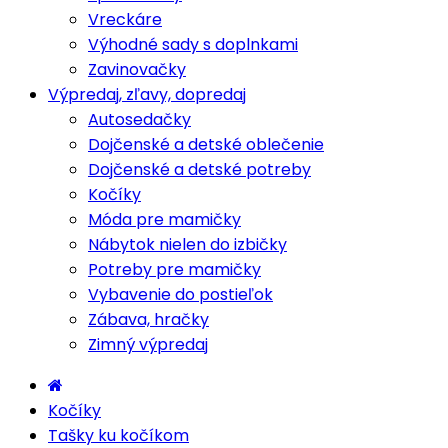
Vreckáre
Výhodné sady s doplnkami
Zavinovačky
Výpredaj, zľavy, dopredaj
Autosedačky
Dojčenské a detské oblečenie
Dojčenské a detské potreby
Kočíky
Móda pre mamičky
Nábytok nielen do izbičky
Potreby pre mamičky
Vybavenie do postieľok
Zábava, hračky
Zimný výpredaj
Kočíky
Tašky ku kočíkom