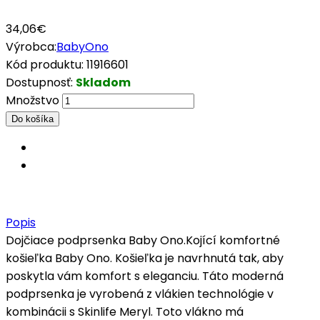
34,06€
Výrobca:
BabyOno
Kód produktu:
11916601
Dostupnosť:
Skladom
Množstvo
Popis
Dojčiace podprsenka Baby Ono.Kojící komfortné
košieľka Baby Ono. Košieľka je navrhnutá tak, aby
poskytla vám komfort s eleganciu. Táto moderná
podprsenka je vyrobená z vlákien technológie v
kombinácii s Skinlife Meryl. Toto vlákno má