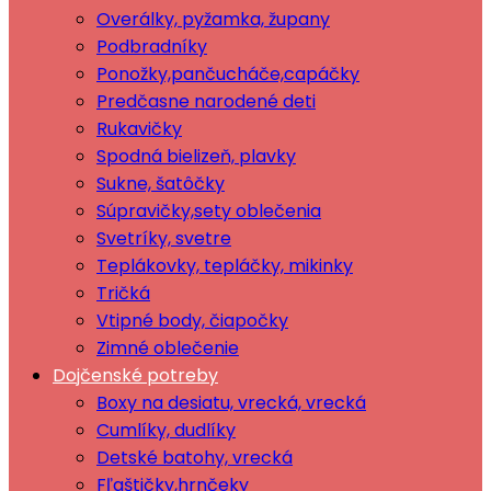
Overálky, pyžamka, župany
Podbradníky
Ponožky,pančucháče,capáčky
Predčasne narodené deti
Rukavičky
Spodná bielizeň, plavky
Sukne, šatôčky
Súpravičky,sety oblečenia
Svetríky, svetre
Teplákovky, tepláčky, mikinky
Tričká
Vtipné body, čiapočky
Zimné oblečenie
Dojčenské potreby
Boxy na desiatu, vrecká, vrecká
Cumlíky, dudlíky
Detské batohy, vrecká
Fľaštičky,hrnčeky