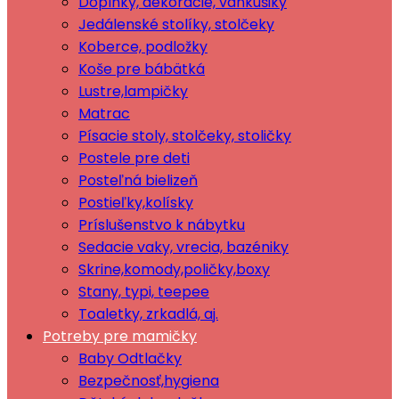
Doplnky, dekorácie, vankúšiky
Jedálenské stolíky, stolčeky
Koberce, podložky
Koše pre bábätká
Lustre,lampičky
Matrac
Písacie stoly, stolčeky, stoličky
Postele pre deti
Posteľná bielizeň
Postieľky,kolísky
Príslušenstvo k nábytku
Sedacie vaky, vrecia, bazéniky
Skrine,komody,poličky,boxy
Stany, typi, teepee
Toaletky, zrkadlá, aj.
Potreby pre mamičky
Baby Odtlačky
Bezpečnosť,hygiena