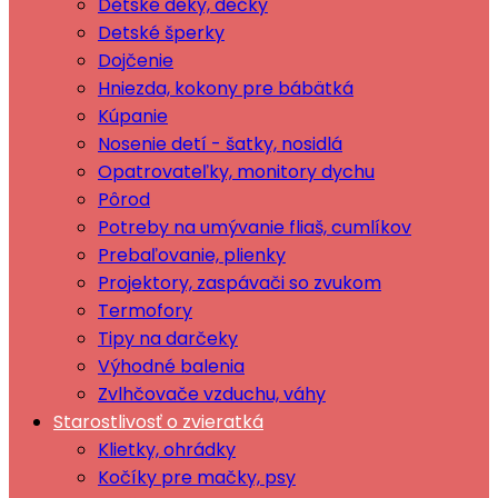
Dětské deky, dečky
Detské šperky
Dojčenie
Hniezda, kokony pre bábätká
Kúpanie
Nosenie detí - šatky, nosidlá
Opatrovateľky, monitory dychu
Pôrod
Potreby na umývanie fliaš, cumlíkov
Prebaľovanie, plienky
Projektory, zaspávači so zvukom
Termofory
Tipy na darčeky
Výhodné balenia
Zvlhčovače vzduchu, váhy
Starostlivosť o zvieratká
Klietky, ohrádky
Kočíky pre mačky, psy