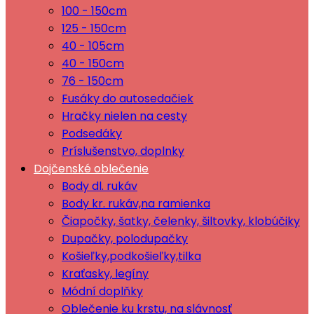
100 - 150cm
125 - 150cm
40 - 105cm
40 - 150cm
76 - 150cm
Fusáky do autosedačiek
Hračky nielen na cesty
Podsedáky
Príslušenstvo, doplnky
Dojčenské oblečenie
Body dl. rukáv
Body kr. rukáv,na ramienka
Čiapočky, šatky, čelenky, šiltovky, klobúčiky
Dupačky, polodupačky
Košieľky,podkošieľky,tilka
Kraťasky, legíny
Módní doplňky
Oblečenie ku krstu, na slávnosť