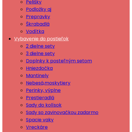
Pelišky
Podložky aj
Prepravky
Škrabadlá
Vodítka
Vybavenie do postieľok
2 dielne sety
3 dielne sety
Doplnky k posteľným setom
Hniezdočka
Mantinely
Nebesá,moskytiery
Perinky, výplne
Prestieradlá
Sady do kolísok
Sady so zavinovačkou zadarmo
Spacie vaky
Vreckáre