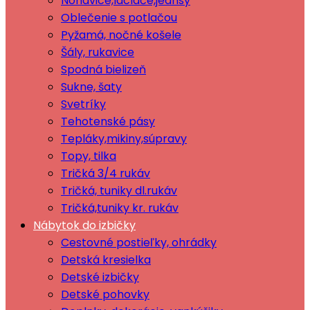
Nohavice,lacláče,jeansy
Oblečenie s potlačou
Pyžamá, nočné košele
Šály, rukavice
Spodná bielizeň
Sukne, šaty
Svetríky
Tehotenské pásy
Tepláky,mikiny,súpravy
Topy, tilka
Tričká 3/4 rukáv
Tričká, tuniky dl.rukáv
Tričká,tuniky kr. rukáv
Nábytok do izbičky
Cestovné postieľky, ohrádky
Detská kresielka
Detské izbičky
Detské pohovky