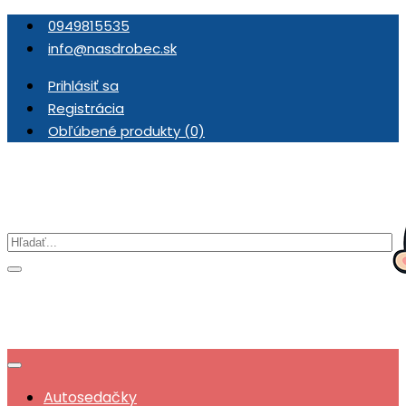
0949815535
info@nasdrobec.sk
Prihlásiť sa
Registrácia
Obľúbené produkty (0)
Autosedačky