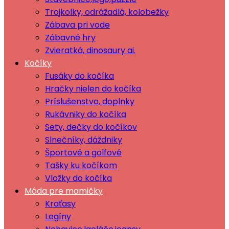
Trojkolky, odrážadlá, kolobežky
Zábava pri vode
Zábavné hry
Zvieratká, dinosaury ai.
Kočíky
Fusáky do kočíka
Hračky nielen do kočíka
Príslušenstvo, doplnky
Rukávniky do kočíka
Sety, dečky do kočíkov
Slnečníky, dáždniky
Športové a golfové
Tašky ku kočíkom
Vložky do kočíka
Móda pre mamičky
Kraťasy
Legíny