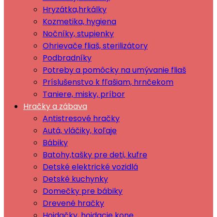
Hryzátka,hrkálky
Kozmetika, hygiena
Nočníky, stupienky
Ohrievače fliaš, sterilizátory
Podbradníky
Potreby a pomôcky na umývanie fliaš
Príslušenstvo k fľašiam, hrnčekom
Taniere, misky, príbor
Hračky a zábava
Antistresové hračky
Autá, vláčiky, koľaje
Bábiky
Batohy,tašky pre deti, kufre
Detské elektrické vozidlá
Detské kuchynky
Domečky pre bábiky
Drevené hračky
Hojdačky, hojdacie kone