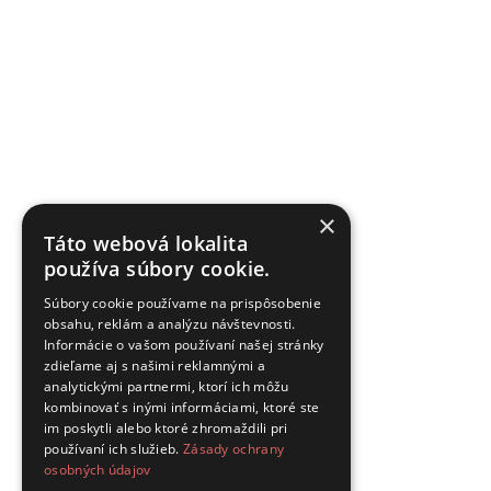
×
Táto webová lokalita
používa súbory cookie.
Súbory cookie používame na prispôsobenie
obsahu, reklám a analýzu návštevnosti.
Informácie o vašom používaní našej stránky
zdieľame aj s našimi reklamnými a
analytickými partnermi, ktorí ich môžu
kombinovať s inými informáciami, ktoré ste
im poskytli alebo ktoré zhromaždili pri
používaní ich služieb.
Zásady ochrany
osobných údajov