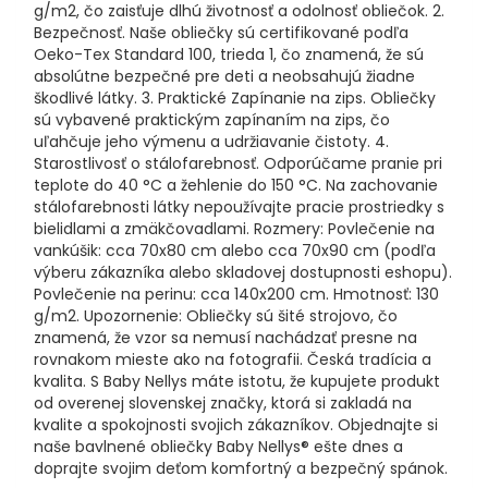
g/m2, čo zaisťuje dlhú životnosť a odolnosť obliečok. 2.
Bezpečnosť. Naše obliečky sú certifikované podľa
Oeko-Tex Standard 100, trieda 1, čo znamená, že sú
absolútne bezpečné pre deti a neobsahujú žiadne
škodlivé látky. 3. Praktické Zapínanie na zips. Obliečky
sú vybavené praktickým zapínaním na zips, čo
uľahčuje jeho výmenu a udržiavanie čistoty. 4.
Starostlivosť o stálofarebnosť. Odporúčame pranie pri
teplote do 40 °C a žehlenie do 150 °C. Na zachovanie
stálofarebnosti látky nepoužívajte pracie prostriedky s
bielidlami a zmäkčovadlami. Rozmery: Povlečenie na
vankúšik: cca 70x80 cm alebo cca 70x90 cm (podľa
výberu zákazníka alebo skladovej dostupnosti eshopu).
Povlečenie na perinu: cca 140x200 cm. Hmotnosť: 130
g/m2. Upozornenie: Obliečky sú šité strojovo, čo
znamená, že vzor sa nemusí nachádzať presne na
rovnakom mieste ako na fotografii. Česká tradícia a
kvalita. S Baby Nellys máte istotu, že kupujete produkt
od overenej slovenskej značky, ktorá si zakladá na
kvalite a spokojnosti svojich zákazníkov. Objednajte si
naše bavlnené obliečky Baby Nellys® ešte dnes a
doprajte svojim deťom komfortný a bezpečný spánok.