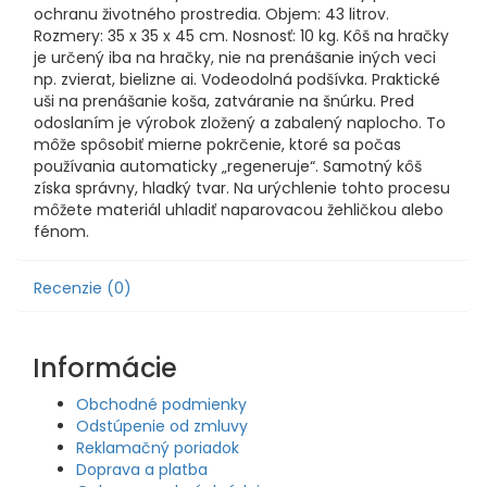
ochranu životného prostredia. Objem: 43 litrov.
Rozmery: 35 x 35 x 45 cm. Nosnosť: 10 kg. Kôš na hračky
je určený iba na hračky, nie na prenášanie iných veci
np. zvierat, bielizne ai. Vodeodolná podšívka. Praktické
uši na prenášanie koša, zatváranie na šnúrku. Pred
odoslaním je výrobok zložený a zabalený naplocho. To
môže spôsobiť mierne pokrčenie, ktoré sa počas
používania automaticky „regeneruje“. Samotný kôš
získa správny, hladký tvar. Na urýchlenie tohto procesu
môžete materiál uhladiť naparovacou žehličkou alebo
fénom.
Recenzie (0)
Informácie
Obchodné podmienky
Odstúpenie od zmluvy
Reklamačný poriadok
Doprava a platba