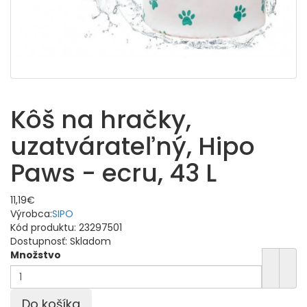
Kôš na hračky,
uzatvárateľný, Hipo
Paws - ecru, 43 L
11,19€
Výrobca:
SIPO
Kód produktu:
23297501
Dostupnosť:
Skladom
Množstvo