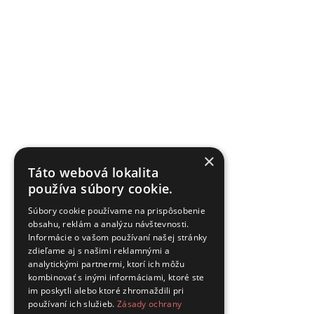
×
Táto webová lokalita
používa súbory cookie.
Súbory cookie používame na prispôsobenie
obsahu, reklám a analýzu návštevnosti.
Informácie o vašom používaní našej stránky
zdieľame aj s našimi reklamnými a
analytickými partnermi, ktorí ich môžu
kombinovať s inými informáciami, ktoré ste
im poskytli alebo ktoré zhromaždili pri
používaní ich služieb.
Zásady ochrany