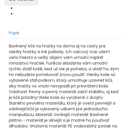
Popis
Bavlnený kôš na hračky na doma aj na cesty pre
všetky hračky a iné poklady. Ich valcový tvar ušetrí
veľa miesta a veľký objem vám umožní naplniť
množstvo hračiek. Funkcia skladania vám umožní
rýchlo zložiť košík, keď už nie je potreba, a uložiť ho, kým
ho nebudete potrebovať znovu použiť. Všetky koše sú
vybavené sťahovákom, ktorý umožňuje uzavrieť kôš,
aby hračky vo vnútri nevypadli pri prevrátení koša.
Odolnosť: Pevný a pevný materiál zaistí stabilitu, aj keď
je kôš prázdny! Naše koše sú vyrobené z dvojito
tkaného pevného materiálu, ktorý je oveľa pevnejší a
odolnejší.Kôš je vybavený uškami pre jednoduchú
manipuláciu. Materiál: Vonkajší materiál: Bavlnené
plátno - materiál je silnejší a je možné ho používať
dlhodobo. Vnútorný materiál: PE vodeodolný povlak na