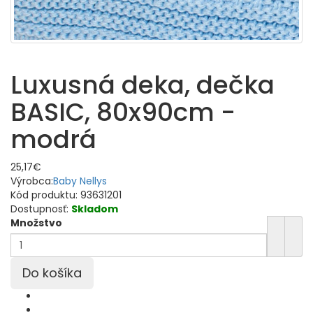
Luxusná deka, dečka
BASIC, 80x90cm -
modrá
25,17€
Výrobca:
Baby Nellys
Kód produktu:
93631201
Dostupnosť:
Skladom
Množstvo