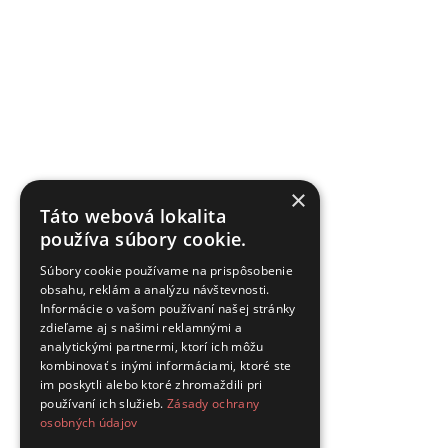
×
Táto webová lokalita
používa súbory cookie.
Súbory cookie používame na prispôsobenie
obsahu, reklám a analýzu návštevnosti.
Informácie o vašom používaní našej stránky
zdieľame aj s našimi reklamnými a
analytickými partnermi, ktorí ich môžu
kombinovať s inými informáciami, ktoré ste
im poskytli alebo ktoré zhromaždili pri
používaní ich služieb.
Zásady ochrany
osobných údajov