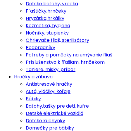
Detské batohy, vrecká
Fľaštičky,hrnčeky
Hryzátka,hrkálky
Kozmetika, hygiena
Nočníky, stupienky
Ohrievače fliaš, sterilizátory
Podbradníky
Potreby a pomôcky na umývanie fliaš
Príslušenstvo k fľašiam, hrnčekom
Taniere, misky, príbor
Hračky a zábava
Antistresové hračky
Autá, vláčiky, koľaje
Bábiky
Batohy,tašky pre deti, kufre
Detské elektrické vozidlá
Detské kuchynky
Domečky pre bábiky