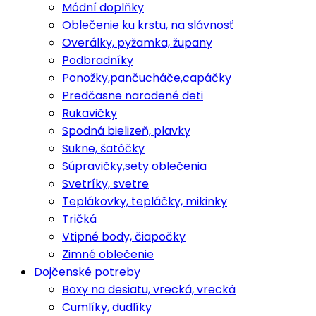
Módní doplňky
Oblečenie ku krstu, na slávnosť
Overálky, pyžamka, župany
Podbradníky
Ponožky,pančucháče,capáčky
Predčasne narodené deti
Rukavičky
Spodná bielizeň, plavky
Sukne, šatôčky
Súpravičky,sety oblečenia
Svetríky, svetre
Teplákovky, tepláčky, mikinky
Tričká
Vtipné body, čiapočky
Zimné oblečenie
Dojčenské potreby
Boxy na desiatu, vrecká, vrecká
Cumlíky, dudlíky