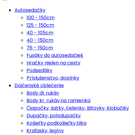
Autosedačky
100 - 150cm
125 - 150cm
40 - 105cm
40 - 150cm
76 - 150cm
Fusáky do autosedačiek
Hračky nielen na cesty
Podsedáky
Príslušenstvo, doplnky
Dojčenské oblečenie
Body dl. rukáv
Body kr. rukáv,na ramienka
Čiapočky, šatky, čelenky, šiltovky, klobúčiky
Dupačky, polodupačky
Košieľky,podkošieľky,tilka
Kraťasky, legíny