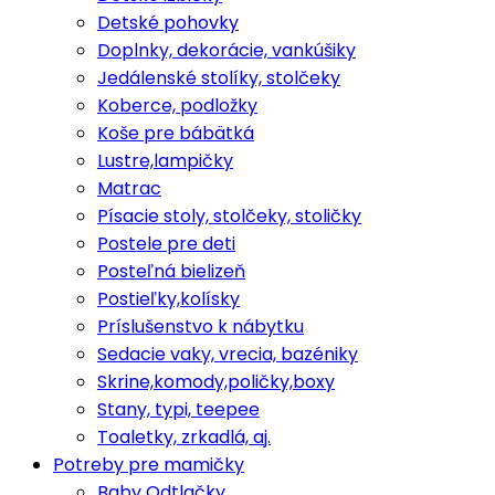
Detské pohovky
Doplnky, dekorácie, vankúšiky
Jedálenské stolíky, stolčeky
Koberce, podložky
Koše pre bábätká
Lustre,lampičky
Matrac
Písacie stoly, stolčeky, stoličky
Postele pre deti
Posteľná bielizeň
Postieľky,kolísky
Príslušenstvo k nábytku
Sedacie vaky, vrecia, bazéniky
Skrine,komody,poličky,boxy
Stany, typi, teepee
Toaletky, zrkadlá, aj.
Potreby pre mamičky
Baby Odtlačky