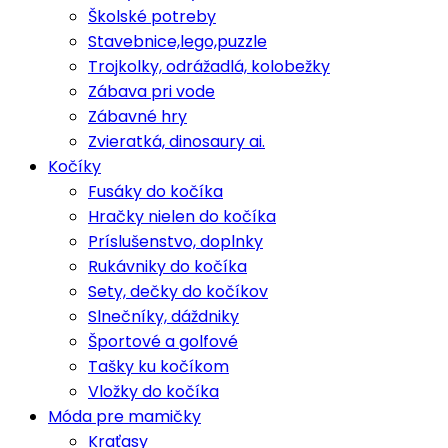
Školské potreby
Stavebnice,lego,puzzle
Trojkolky, odrážadlá, kolobežky
Zábava pri vode
Zábavné hry
Zvieratká, dinosaury ai.
Kočíky
Fusáky do kočíka
Hračky nielen do kočíka
Príslušenstvo, doplnky
Rukávniky do kočíka
Sety, dečky do kočíkov
Slnečníky, dáždniky
Športové a golfové
Tašky ku kočíkom
Vložky do kočíka
Móda pre mamičky
Kraťasy