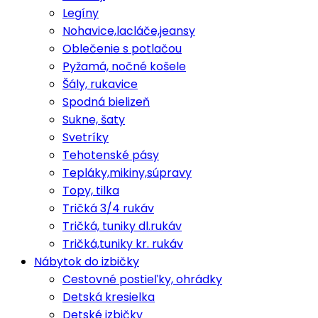
Legíny
Nohavice,lacláče,jeansy
Oblečenie s potlačou
Pyžamá, nočné košele
Šály, rukavice
Spodná bielizeň
Sukne, šaty
Svetríky
Tehotenské pásy
Tepláky,mikiny,súpravy
Topy, tilka
Tričká 3/4 rukáv
Tričká, tuniky dl.rukáv
Tričká,tuniky kr. rukáv
Nábytok do izbičky
Cestovné postieľky, ohrádky
Detská kresielka
Detské izbičky