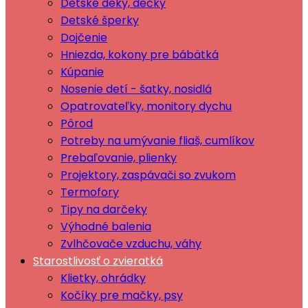
Dětské deky, dečky
Detské šperky
Dojčenie
Hniezda, kokony pre bábätká
Kúpanie
Nosenie detí - šatky, nosidlá
Opatrovateľky, monitory dychu
Pôrod
Potreby na umývanie fliaš, cumlíkov
Prebaľovanie, plienky
Projektory, zaspávači so zvukom
Termofory
Tipy na darčeky
Výhodné balenia
Zvlhčovače vzduchu, váhy
Starostlivosť o zvieratká
Klietky, ohrádky
Kočíky pre mačky, psy