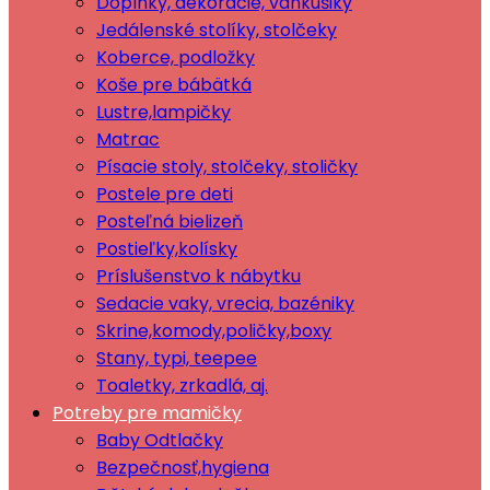
Doplnky, dekorácie, vankúšiky
Jedálenské stolíky, stolčeky
Koberce, podložky
Koše pre bábätká
Lustre,lampičky
Matrac
Písacie stoly, stolčeky, stoličky
Postele pre deti
Posteľná bielizeň
Postieľky,kolísky
Príslušenstvo k nábytku
Sedacie vaky, vrecia, bazéniky
Skrine,komody,poličky,boxy
Stany, typi, teepee
Toaletky, zrkadlá, aj.
Potreby pre mamičky
Baby Odtlačky
Bezpečnosť,hygiena