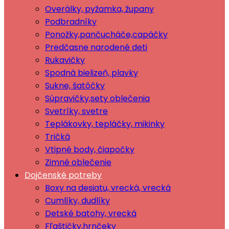
Overálky, pyžamka, župany
Podbradníky
Ponožky,pančucháče,capáčky
Predčasne narodené deti
Rukavičky
Spodná bielizeň, plavky
Sukne, šatôčky
Súpravičky,sety oblečenia
Svetríky, svetre
Teplákovky, tepláčky, mikinky
Tričká
Vtipné body, čiapočky
Zimné oblečenie
Dojčenské potreby
Boxy na desiatu, vrecká, vrecká
Cumlíky, dudlíky
Detské batohy, vrecká
Fľaštičky,hrnčeky