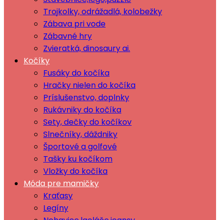
Trojkolky, odrážadlá, kolobežky
Zábava pri vode
Zábavné hry
Zvieratká, dinosaury ai.
Kočíky
Fusáky do kočíka
Hračky nielen do kočíka
Príslušenstvo, doplnky
Rukávniky do kočíka
Sety, dečky do kočíkov
Slnečníky, dáždniky
Športové a golfové
Tašky ku kočíkom
Vložky do kočíka
Móda pre mamičky
Kraťasy
Legíny