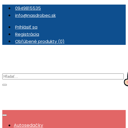
0949815535
info@nasdrobec.sk
Prihlásiť sa
Registrácia
Obľúbené produkty (0)
Autosedačky