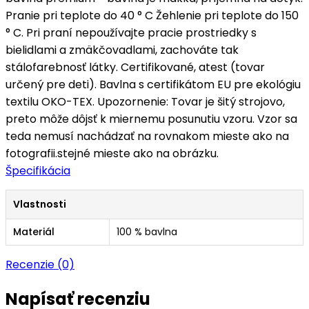
Pranie pri teplote do 40 ° C Žehlenie pri teplote do 150
° C. Pri praní nepoužívajte pracie prostriedky s
bielidlami a zmäkčovadlami, zachováte tak
stálofarebnosť látky. Certifikované, atest (tovar
určený pre deti). Bavlna s certifikátom EU pre ekológiu
textilu OKO-TEX. Upozornenie: Tovar je šitý strojovo,
preto môže dôjsť k miernemu posunutiu vzoru. Vzor sa
teda nemusí nachádzať na rovnakom mieste ako na
fotografii.stejné mieste ako na obrázku.
Špecifikácia
Vlastnosti
Materiál
100 % bavlna
Recenzie (0)
Napísať recenziu