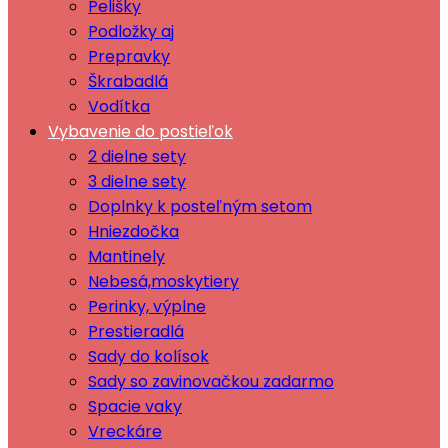
Pelišky
Podložky aj
Prepravky
Škrabadlá
Vodítka
Vybavenie do postieľok
2 dielne sety
3 dielne sety
Doplnky k posteľným setom
Hniezdočka
Mantinely
Nebesá,moskytiery
Perinky, výplne
Prestieradlá
Sady do kolísok
Sady so zavinovačkou zadarmo
Spacie vaky
Vreckáre