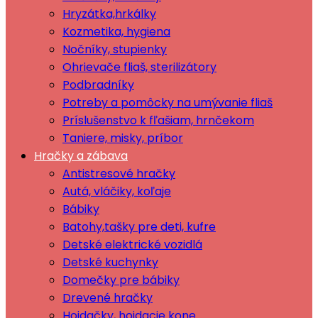
Hryzátka,hrkálky
Kozmetika, hygiena
Nočníky, stupienky
Ohrievače fliaš, sterilizátory
Podbradníky
Potreby a pomôcky na umývanie fliaš
Príslušenstvo k fľašiam, hrnčekom
Taniere, misky, príbor
Hračky a zábava
Antistresové hračky
Autá, vláčiky, koľaje
Bábiky
Batohy,tašky pre deti, kufre
Detské elektrické vozidlá
Detské kuchynky
Domečky pre bábiky
Drevené hračky
Hojdačky, hojdacie kone