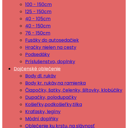
100 - 150cm
125 - 150cm
40 - 105cm
40 - 150cm
76 - 150cm
Fusáky do autosedačiek
Hračky nielen na cesty
Podsedáky
Príslušenstvo, doplnky
Dojčenské oblečenie
Body dl. rukáv
Body kr. rukáv,na ramienka
Čiapočky, šatky, čelenky, šiltovky, klobúčiky
Dupačky, polodupačky
Košieľky,podkošieľky,tilka
Kraťasky, legíny
Módní doplňky
Oblečenie ku krstu, na slávnosť