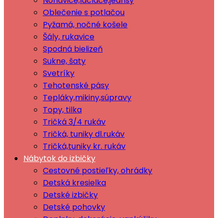
Nohavice,lacláče,jeansy
Oblečenie s potlačou
Pyžamá, nočné košele
Šály, rukavice
Spodná bielizeň
Sukne, šaty
Svetríky
Tehotenské pásy
Tepláky,mikiny,súpravy
Topy, tilka
Tričká 3/4 rukáv
Tričká, tuniky dl.rukáv
Tričká,tuniky kr. rukáv
Nábytok do izbičky
Cestovné postieľky, ohrádky
Detská kresielka
Detské izbičky
Detské pohovky