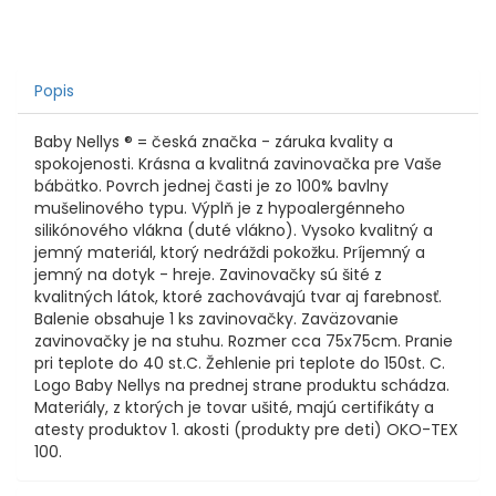
Popis
Baby Nellys ® = česká značka - záruka kvality a
spokojenosti. Krásna a kvalitná zavinovačka pre Vaše
bábätko. Povrch jednej časti je zo 100% bavlny
mušelinového typu. Výplň je z hypoalergénneho
silikónového vlákna (duté vlákno). Vysoko kvalitný a
jemný materiál, ktorý nedráždi pokožku. Príjemný a
jemný na dotyk - hreje. Zavinovačky sú šité z
kvalitných látok, ktoré zachovávajú tvar aj farebnosť.
Balenie obsahuje 1 ks zavinovačky. Zaväzovanie
zavinovačky je na stuhu. Rozmer cca 75x75cm. Pranie
pri teplote do 40 st.C. Žehlenie pri teplote do 150st. C.
Logo Baby Nellys na prednej strane produktu schádza.
Materiály, z ktorých je tovar ušité, majú certifikáty a
atesty produktov 1. akosti (produkty pre deti) OKO-TEX
100.