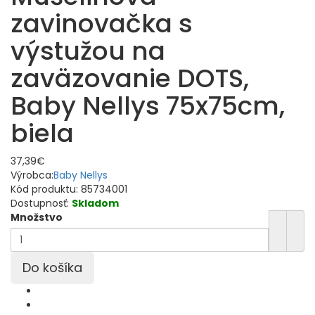
zavinovačka s
výstužou na
zaväzovanie DOTS,
Baby Nellys 75x75cm,
biela
37,39€
Výrobca:
Baby Nellys
Kód produktu:
85734001
Dostupnosť:
Skladom
Množstvo