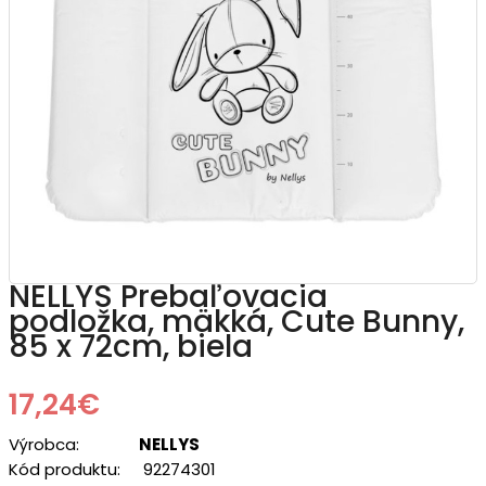
NELLYS Prebaľovacia
podložka, mäkká, Cute Bunny,
85 x 72cm, biela
17,24€
Výrobca:
NELLYS
Kód produktu:
92274301