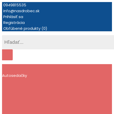
0949815535
info@nasdrobec.sk
Prihlásiť sa
Registrácia
Obľúbené produkty (0)
Autosedačky