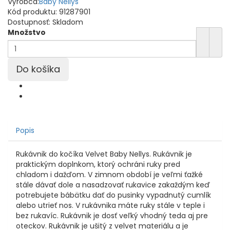
Výrobca:
Baby Nellys
Kód produktu:
91287901
Dostupnosť:
Skladom
Množstvo
Popis
Rukávnik do kočíka Velvet Baby Nellys. Rukávnik je
praktickým doplnkom, ktorý ochráni ruky pred
chladom i dažďom. V zimnom období je veľmi ťažké
stále dávať dole a nasadzovať rukavice zakaždým keď
potrebujete bábätku dať do pusinky vypadnutý cumlík
alebo utrieť nos. V rukávnika máte ruky stále v teple i
bez rukavíc. Rukávnik je dosť veľký vhodný teda aj pre
oteckov. Rukávnik je ušitý z velvet materiálu a je